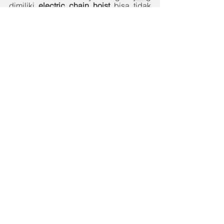
dimiliki 
electric chain hoist 
bisa tidak 
optimal.
See All
Recent Posts