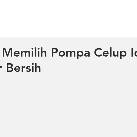
ME
ABOUT US
PRODUCT
NE
Memilih Pompa Celup I
r Bersih