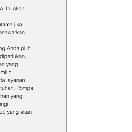
. Ini akan 
tama jika 
menawarkan 
g Anda pilih 
diperlukan.
an yang 
ilih 
ta layanan 
utuhan. Pompa 
ihan yang 
ungi 
up yang akan 