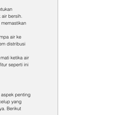
ntukan 
air bersih. 
k memastikan 
mpa air ke 
m distribusi 
ati ketika air 
ur seperti ini 
 aspek penting 
celup yang 
a. Berikut 