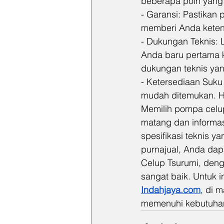
beberapa poin yang 
- Garansi: Pastikan 
memberi Anda ketena
- Dukungan Teknis: 
Anda baru pertama 
dukungan teknis yan
- Ketersediaan Suku
mudah ditemukan. Ha
Memilih pompa celup
matang dan informa
spesifikasi teknis 
purnajual, Anda da
Celup Tsurumi, deng
sangat baik. Untuk in
Indahjaya.com
, di 
memenuhi kebutuhan 