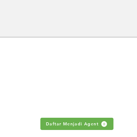
Spesifikasi Toyox Food
Keun
Grade Hose untuk Berbagai
Grad
Aplikasi Industri
Maka
Farm
ABOUT US
 no 18.S
Products
News
om
Contact Us
Daftar Menjadi Agent