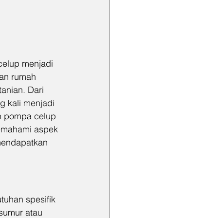
celup menjadi 
han rumah 
anian. Dari 
 kali menjadi 
ih pompa celup 
memahami aspek 
mendapatkan 
uhan spesifik 
sumur atau 