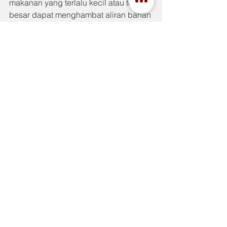
makanan yang terlalu kecil atau terlalu 
besar dapat menghambat aliran bahan 
makanan dan mempengaruhi efisiensi 
produksi.
Kesimpulan
Selang makanan merupakan 
komponen penting dalam industri 
pangan. Selang makanan memiliki 
berbagai jenis dan fungsi penting 
dalam proses produksi makanan dan 
minuman. Penggunaan selang 
makanan yang tepat dapat membantu 
meningkatkan efisiensi produksi, 
mengurangi biaya produksi, serta 
memastikan keamanan dan kualitas 
produk yang dihasilkan.