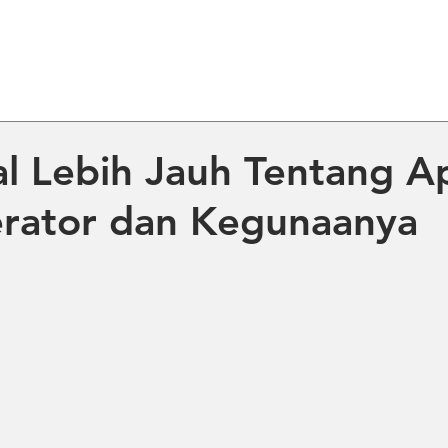
ME
ABOUT US
PRODUCT
NE
 Lebih Jauh Tentang Ap
erator dan Kegunaanya