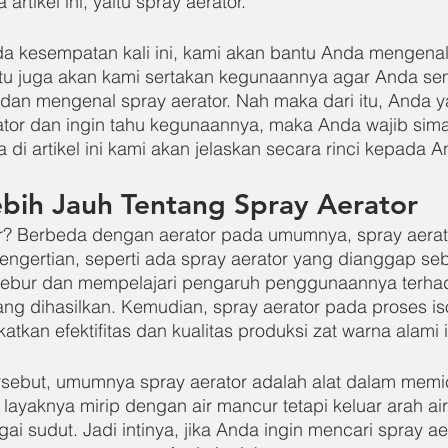
artikel ini, yaitu spray aerator.
pada kesempatan kali ini, kami akan bantu Anda mengenal
itu juga akan kami sertakan kegunaannya agar Anda se
an mengenal spray aerator. Nah maka dari itu, Anda
ator dan ingin tahu kegunaannya, maka Anda wajib simak 
di artikel ini kami akan jelaskan secara rinci kepada 
bih Jauh Tentang Spray Aerator
or? Berbeda dengan aerator pada umumnya, spray aerat
engertian, seperti ada spray aerator yang dianggap se
 kebur dan mempelajari pengaruh penggunaannya terha
ng dihasilkan. Kemudian, spray aerator pada proses iso
atkan efektifitas dan kualitas produksi zat warna alami 
ersebut, umumnya spray aerator adalah alat dalam memic
 layaknya mirip dengan air mancur tetapi keluar arah ai
i sudut. Jadi intinya, jika Anda ingin mencari spray ae