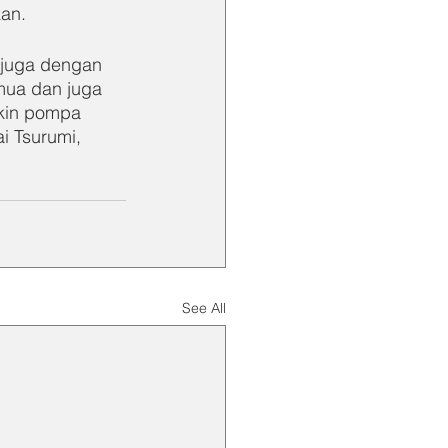
an.
u juga dengan 
mua dan juga 
kin pompa 
i Tsurumi, 
See All