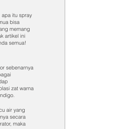
 apa itu spray 
mua bisa 
 yang memang 
artikel ini 
Anda semua!
or sebenarnya 
bagai 
dap 
lasi zat warna 
indigo.
u air yang 
rnya secara 
rator, maka 