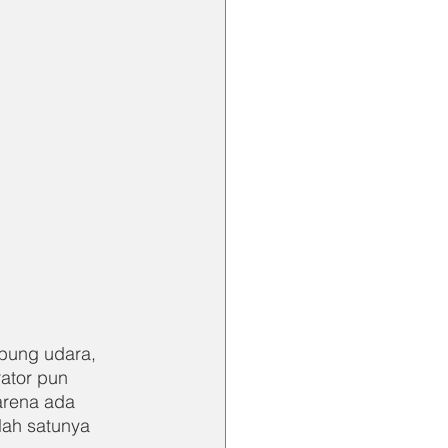
bung udara, 
ator pun 
arena ada 
lah satunya 