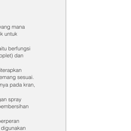
 yang mana 
k untuk 
itu berfungsi 
plet) dan 
iterapkan 
memang sesuai.
tnya pada kran, 
gan spray 
pembersihan 
berperan 
 digunakan 