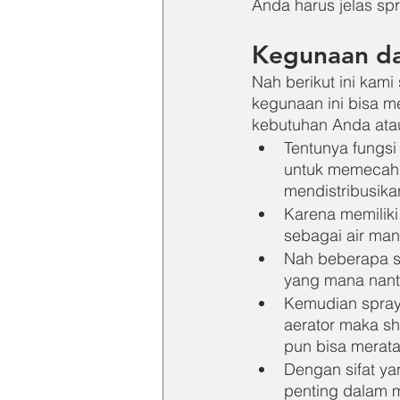
Anda harus jelas sp
Kegunaan da
Nah berikut ini kam
kegunaan ini bisa m
kebutuhan Anda atau
Tentunya fungsi
untuk memecahka
mendistribusika
Karena memiliki
sebagai air man
Nah beberapa sp
yang mana nanti
Kemudian spray 
aerator maka s
pun bisa merata
Dengan sifat ya
penting dalam 