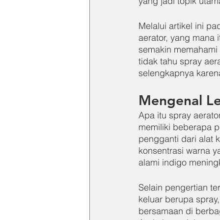
yang jadi topik utama 
Melalui artikel ini 
aerator, yang mana 
semakin memahami d
tidak tahu spray aer
selengkapnya karena 
Mengenal Le
Apa itu spray aerat
memiliki beberapa p
pengganti dari alat
konsentrasi warna ya
alami indigo meningk
Selain pengertian t
keluar berupa spray,
bersamaan di berbaga