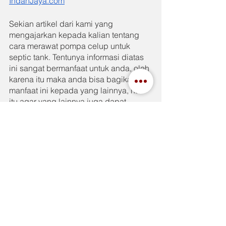
IndahJaya.com
Sekian artikel dari kami yang 
mengajarkan kepada kalian tentang 
cara merawat pompa celup untuk 
septic tank. Tentunya informasi diatas 
ini sangat bermanfaat untuk anda, oleh 
karena itu maka anda bisa bagikan 
manfaat ini kepada yang lainnya, hal 
itu agar yang lainnya juga dapat 
mengetahui cara merawat pompa 
celup yang digunakan untuk septic 
tank.
See All
Recent Posts