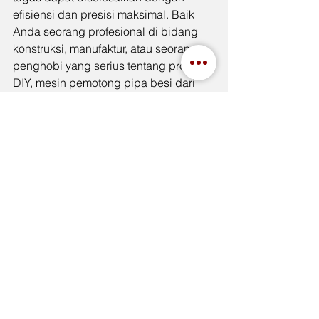
efisiensi dan presisi maksimal. Baik 
Anda seorang profesional di bidang 
konstruksi, manufaktur, atau seorang 
penghobi yang serius tentang proyek 
DIY, mesin pemotong pipa besi dari 
Tenka Handtools dan Indah Jaya 
adalah investasi yang cerdas untuk 
mencapai hasil kerja yang luar biasa.
See All
Recent Posts