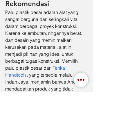
Rekomendasi
Palu plastik besar adalah alat yang 
sangat berguna dan seringkali vital 
dalam berbagai proyek konstruksi. 
Karena kelembutan, ringannya berat, 
dan desain yang meminimalkan 
kerusakan pada material, alat ini 
menjadi pilihan yang ideal untuk 
berbagai tugas konstruksi. Memilih 
palu plastik besar dari 
Tenka 
Handtools
, yang tersedia melalui 
Indah Jaya, menjamin bahwa Anda 
mendapatkan produk yang tidak 
hanya efektif tetapi juga tahan lama 
dan dapat diandalkan. Dengan alat 
yang tepat, pekerjaan konstruksi tidak 
hanya menjadi lebih mudah tetapi juga 
lebih cepat dan dengan hasil yang 