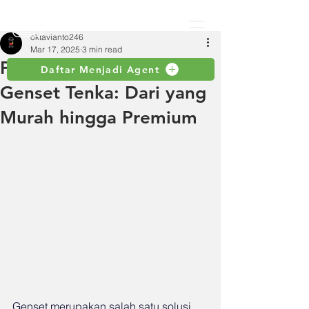
oktavianto246
Mar 17, 2025
3 min read
Panduan Lengkap Harga
Daftar Menjadi Agent
Genset Tenka: Dari yang
Murah hingga Premium
Genset merupakan salah satu solusi 