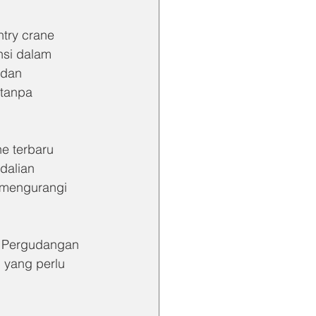
ry crane 
si dalam 
 dan 
tanpa 
e terbaru 
dalian 
a mengurangi 
k Pergudangan
 yang perlu 