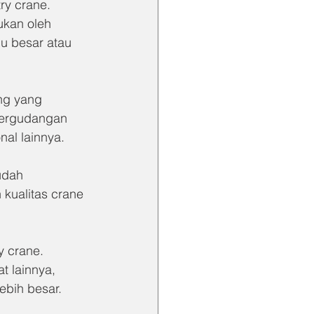
ry crane. 
ukan oleh 
u besar atau 
ng yang 
pergudangan 
al lainnya.
udah 
kualitas crane 
 crane. 
 lainnya, 
ebih besar.