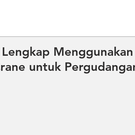
ME
ABOUT US
PRODUCT
NE
 Lengkap Menggunakan
Crane untuk Pergudanga