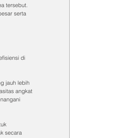
 tersebut. 
esar serta 
isiensi di 
g jauh lebih 
asitas angkat 
enangani 
uk 
k secara 