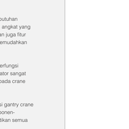
butuhan 
s angkat yang 
 juga fitur 
 memudahkan 
rfungsi 
ator sangat 
pada crane 
i gantry crane 
ponen-
stikan semua 