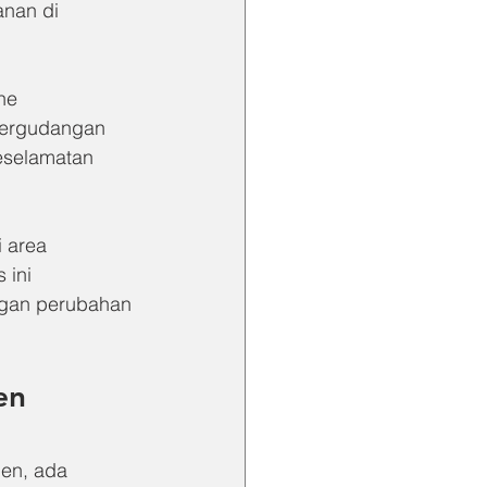
nan di 
ne 
 pergudangan 
eselamatan 
 area 
 ini 
gan perubahan 
en
en, ada 