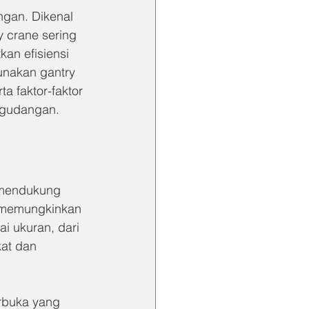
ngan. Dikenal 
 crane sering 
an efisiensi 
unakan gantry 
a faktor-faktor 
rgudangan.
g mendukung 
, memungkinkan 
i ukuran, dari 
at dan 
rbuka yang 