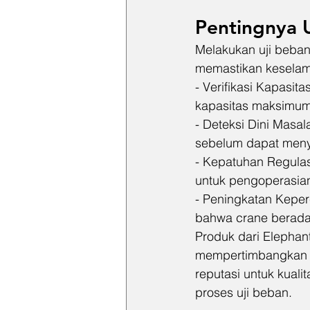
Pentingnya 
Melakukan uji beban
memastikan keselam
- Verifikasi Kapasi
kapasitas maksimumn
- Deteksi Dini Masal
sebelum dapat meny
- Kepatuhan Regulas
untuk pengoperasian
- Peningkatan Kepe
bahwa crane berada 
Produk dari Elephan
mempertimbangkan k
reputasi untuk kuali
proses uji beban.