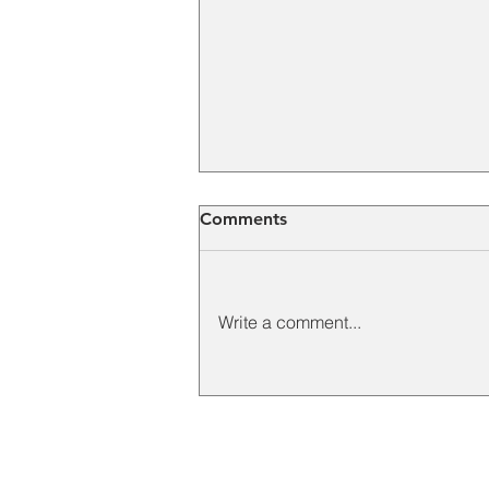
Comments
Write a comment...
Elephant Hoist Crane untuk
Kebutuhan Lifting di
Berbagai Industri
CONTACT INFO