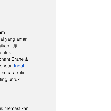
lam 
nal yang aman 
ikan. Uji 
untuk 
phant Crane & 
dengan 
Indah 
secara rutin. 
ing untuk 
tuk memastikan 