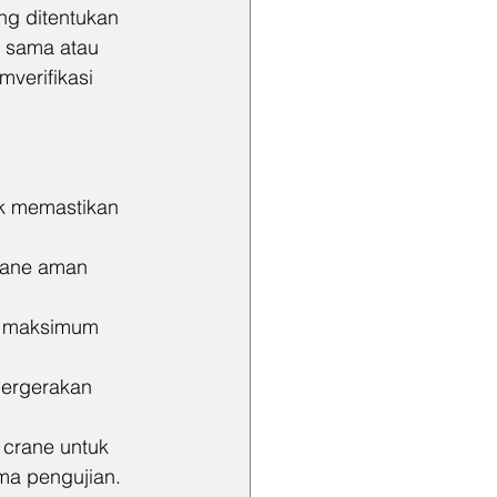
g ditentukan 
a sama atau 
verifikasi 
uk memastikan 
rane aman 
s maksimum 
pergerakan 
 crane untuk 
ma pengujian.