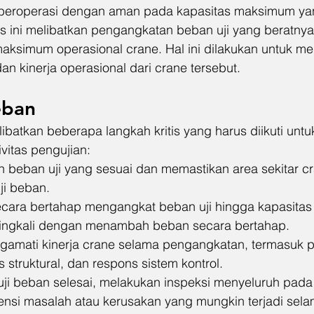
beroperasi dengan aman pada kapasitas maksimum yan
es ini melibatkan pengangkatan beban uji yang beratny
aksimum operasional crane. Hal ini dilakukan untuk mem
 dan kinerja operasional dari crane tersebut.
eban
ibatkan beberapa langkah kritis yang harus diikuti unt
vitas pengujian:
ih beban uji yang sesuai dan memastikan area sekitar c
ji beban.
ecara bertahap mengangkat beban uji hingga kapasita
eringkali dengan menambah beban secara bertahap.
gamati kinerja crane selama pengangkatan, termasuk 
s struktural, dan respons sistem kontrol.
 uji beban selesai, melakukan inspeksi menyeluruh pada
tensi masalah atau kerusakan yang mungkin terjadi sela