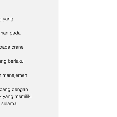
g yang 
aman pada 
 pada crane 
ang berlaku 
an manajemen 
ancang dengan 
 yang memiliki 
n selama 