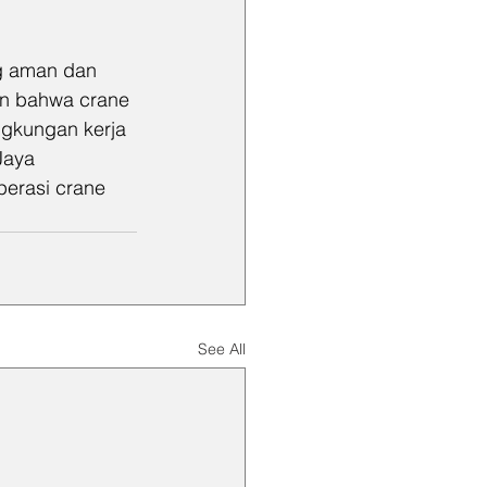
ng aman dan 
an bahwa crane 
ngkungan kerja 
Jaya 
erasi crane 
See All