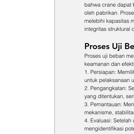
bahwa crane dapat 
oleh pabrikan. Pros
melebihi kapasitas m
integritas struktural
Proses Uji B
Proses uji beban mel
keamanan dan efekti
1. Persiapan: Memil
untuk pelaksanaan u
2. Pengangkatan: S
yang ditentukan, s
3. Pemantauan: Men
mekanisme, stabilita
4. Evaluasi: Setelah
mengidentifikasi po