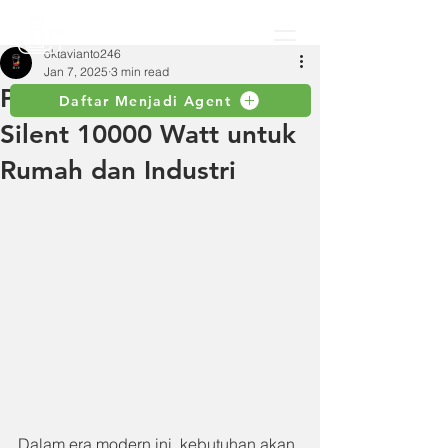
oktavianto246
Jan 7, 2025
3 min read
Panduan Memilih Genset
Daftar Menjadi Agent
Silent 10000 Watt untuk
Rumah dan Industri
Dalam era modern ini, kebutuhan akan 