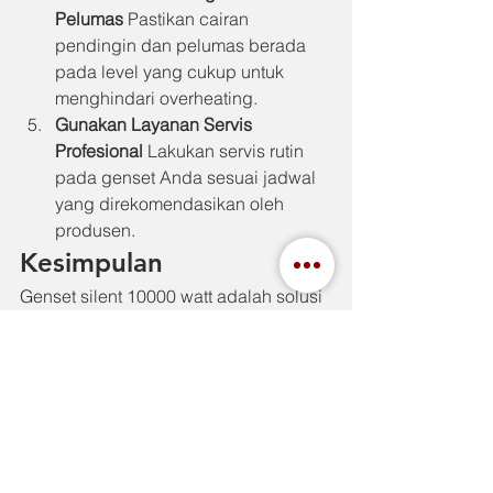
Pelumas
 Pastikan cairan 
pendingin dan pelumas berada 
pada level yang cukup untuk 
menghindari overheating.
Gunakan Layanan Servis 
Profesional
 Lakukan servis rutin 
pada genset Anda sesuai jadwal 
yang direkomendasikan oleh 
produsen.
Kesimpulan
Genset silent 10000 watt adalah solusi 
ideal untuk kebutuhan listrik cadangan 
dengan daya besar yang nyaman 
digunakan tanpa mengganggu 
lingkungan sekitar. Dengan berbagai 
keunggulan, seperti performa stabil, 
desain kompak, dan fitur peredam 
suara, genset ini sangat cocok untuk 