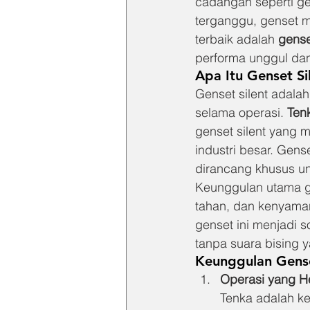
cadangan seperti ge
terganggu, genset me
terbaik adalah 
gense
performa unggul da
Apa Itu Genset Si
Genset silent adala
selama operasi. 
Ten
genset silent yang 
industri besar. Gen
dirancang khusus u
Keunggulan utama ge
tahan, dan kenyama
genset ini menjadi s
tanpa suara bising
Keunggulan Gense
Operasi yang H
Tenka adalah k