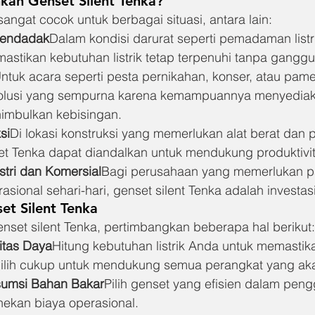
an Genset Silent Tenka?
sangat cocok untuk berbagai situasi, antara lain:
Mendadak
Dalam kondisi darurat seperti pemadaman listri
mastikan kebutuhan listrik tetap terpenuhi tanpa gangg
ntuk acara seperti pesta pernikahan, konser, atau pame
 solusi yang sempurna karena kemampuannya menyediak
enimbulkan kebisingan.
si
Di lokasi konstruksi yang memerlukan alat berat dan 
set Tenka dapat diandalkan untuk mendukung produktivit
tri dan Komersial
Bagi perusahaan yang memerlukan pas
rasional sehari-hari, genset silent Tenka adalah investas
et Silent Tenka
set silent Tenka, pertimbangkan beberapa hal berikut:
itas Daya
Hitung kebutuhan listrik Anda untuk memastik
pilih cukup untuk mendukung semua perangkat yang ak
sumsi Bahan Bakar
Pilih genset yang efisien dalam pen
ekan biaya operasional.