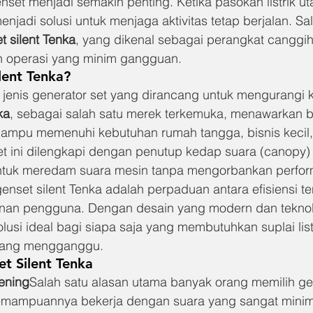
nset menjadi semakin penting. Ketika pasokan listrik u
njadi solusi untuk menjaga aktivitas tetap berjalan. Sal
t silent Tenka
, yang dikenal sebagai perangkat canggi
n operasi yang minim gangguan.
lent Tenka?
h jenis generator set yang dirancang untuk mengurangi 
ka
, sebagai salah satu merek terkemuka, menawarkan 
mampu memenuhi kebutuhan rumah tangga, bisnis kecil,
set ini dilengkapi dengan penutup kedap suara (canopy)
ntuk meredam suara mesin tanpa mengorbankan perfor
nset silent Tenka adalah perpaduan antara efisiensi t
nan pengguna. Dengan desain yang modern dan teknolo
olusi ideal bagi siapa saja yang membutuhkan suplai lis
 yang mengganggu.
t Silent Tenka
ening
Salah satu alasan utama banyak orang memilih gen
emampuannya bekerja dengan suara yang sangat mini