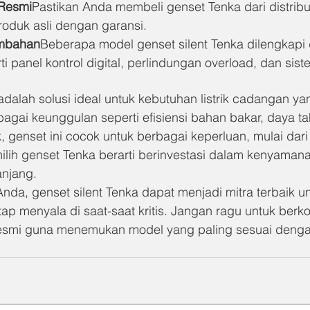
r Resmi
Pastikan Anda membeli genset Tenka dari distribu
oduk asli dengan garansi.
ambahan
Beberapa model genset silent Tenka dilengkapi 
i panel kontrol digital, perlindungan overload, dan sis
adalah solusi ideal untuk kebutuhan listrik cadangan ya
agai keunggulan seperti efisiensi bahan bakar, daya ta
 genset ini cocok untuk berbagai keperluan, mulai dar
milih genset Tenka berarti berinvestasi dalam kenyaman
anjang.
da, genset silent Tenka dapat menjadi mitra terbaik un
etap menyala di saat-saat kritis. Jangan ragu untuk berko
 resmi guna menemukan model yang paling sesuai deng