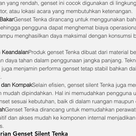
gan yang rendah, genset ini cocok digunakan di lingkun
tor, atau lokasi acara yang membutuhkan ketenangan.
 Bakar
Genset Tenka dirancang untuk menggunakan bah
 sehingga pengguna dapat menghemat biaya operasiona
ampu menghasilkan daya maksimal dengan konsumsi b
n Keandalan
Produk genset Tenka dibuat dari material ber
n daya tahan dalam penggunaan jangka panjang. Tekno
juga menjamin performa genset tetap stabil bahkan da
.
l dan Kompak
Selain efisien, genset silent Tenka juga me
an mudah dipindahkan. Hal ini memudahkan pengguna u
set sesuai kebutuhan, baik di dalam ruangan maupun d
ah
Genset Tenka dirancang untuk memudahkan perawata
tuitif dan akses mudah ke komponen internal menjadika
s.
arian Genset Silent Tenka