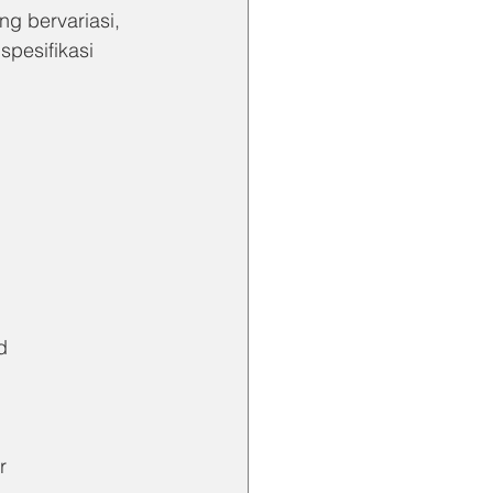
g bervariasi, 
spesifikasi 
d
r