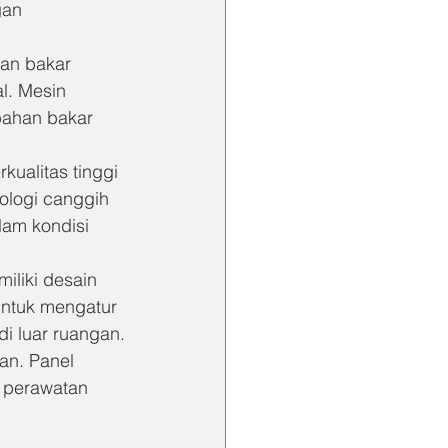
gan 
an bakar 
l. Mesin 
ahan bakar 
kualitas tinggi 
logi canggih 
lam kondisi 
miliki desain 
ntuk mengatur 
i luar ruangan.
n. Panel 
n perawatan 