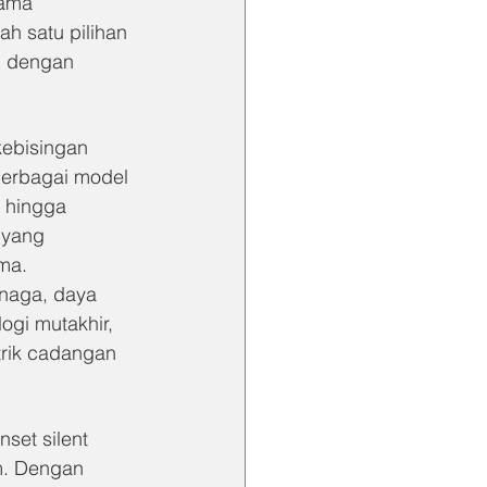
tama 
ah satu pilihan 
h dengan 
kebisingan 
berbagai model 
 hingga 
 yang 
ma.
enaga, daya 
gi mutakhir, 
trik cadangan 
set silent 
m. Dengan 