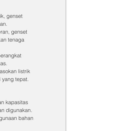
k, genset 
uan.
ran, genset 
an tenaga 
perangkat 
as.
okan listrik 
i yang tepat.
an kapasitas 
an digunakan.
ggunaan bahan 