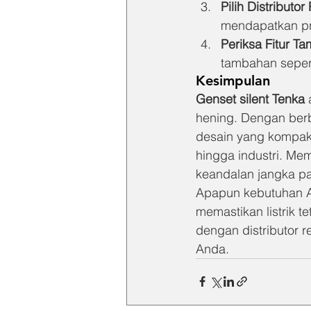
Pilih Distributo
mendapatkan pr
Periksa Fitur T
tambahan sepert
Kesimpulan
Genset silent Tenka
 
hening. Dengan berb
desain yang kompak,
hingga industri. Me
keandalan jangka p
Apapun kebutuhan An
memastikan listrik t
dengan distributor
Anda.