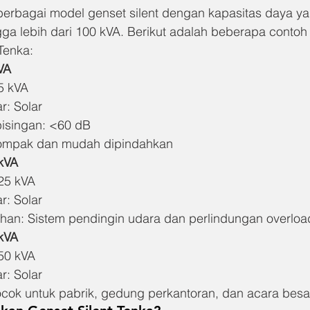
rbagai model genset silent dengan kapasitas daya yan
gga lebih dari 100 kVA. Berikut adalah beberapa contoh 
Tenka:
VA
5 kVA
r: Solar
bisingan: <60 dB
ompak dan mudah dipindahkan
 kVA
25 kVA
r: Solar
ahan: Sistem pendingin udara dan perlindungan overloa
 kVA
50 kVA
r: Solar
ocok untuk pabrik, gedung perkantoran, dan acara besa