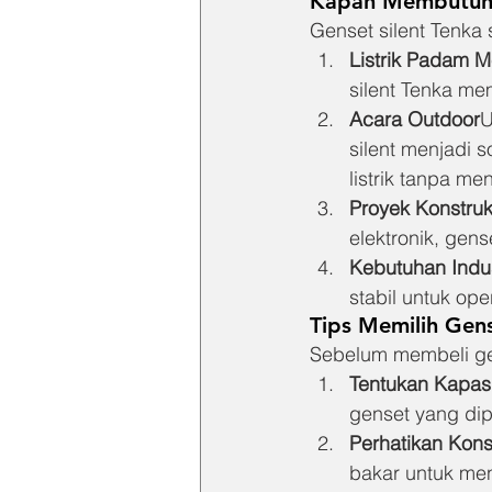
Kapan Membutuhk
Genset silent Tenka 
Listrik Padam 
silent Tenka me
Acara Outdoor
U
silent menjadi
listrik tanpa m
Proyek Konstruk
elektronik, gen
Kebutuhan Indus
stabil untuk ope
Tips Memilih Gens
Sebelum membeli gen
Tentukan Kapas
genset yang di
Perhatikan Kon
bakar untuk men