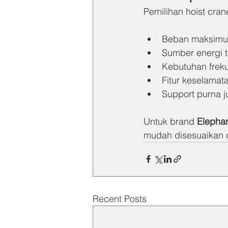
Pemilihan hoist cr
Beban maksimu
Sumber energi t
Kebutuhan freku
Fitur keselamat
Support purna j
Untuk brand 
Elepha
mudah disesuaikan 
Recent Posts