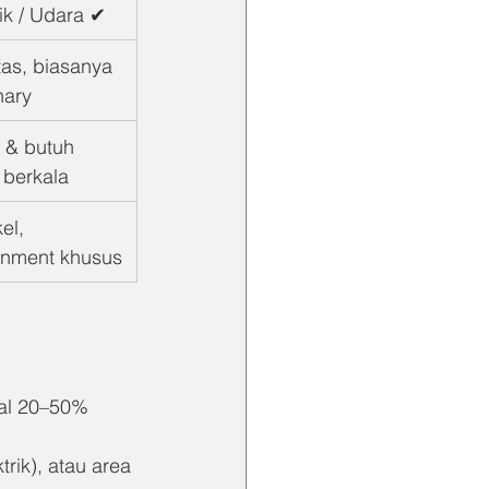
ik / Udara ✔
tas, biasanya 
nary
 & butuh 
 berkala
el, 
onment khusus
al 20–50% 
trik), atau area 