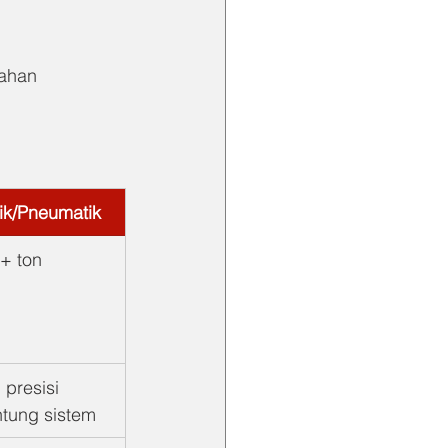
tahan 
lik/Pneumatik
+ ton
, presisi 
ntung sistem