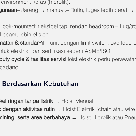
environment keras (hidrolik).
ggunaan
– Jarang → manual.– Rutin, tugas lebih berat → e
Hook-mounted: fleksibel tapi rendah headroom.– Lug/tr
 beam, lebih efisien.
amatan & standar
Pilih unit dengan limit switch, overload 
tuk elektrik, dan sertifikasi seperti ASME/ISO.
ty cycle & fasilitas servis
Hoist elektrik perlu perawata
 cadang.
 Berdasarkan Kebutuhan
l ringan tanpa listrik
 → Hoist Manual.
k dengan aktivitas rutin
 → Hoist Elektrik (chain atau wire
mining, serta area berbahaya
 → Hoist Hidrolik atau Pne