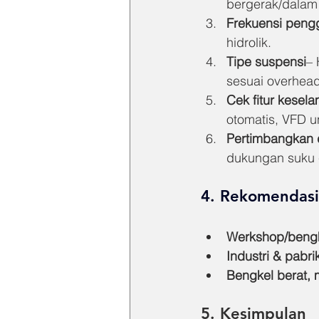
bergerak/dalam 
Frekuensi pen
hidrolik.
Tipe suspensi
– 
sesuai overhead
Cek fitur kesel
otomatis, VFD un
Pertimbangkan du
dukungan suku
4. Rekomendasi
Werkshop/bengke
Industri & pabri
Bengkel berat, 
5. Kesimpulan