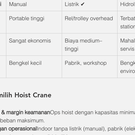
i
Manual
Listrik ✔
Hidrol
Portable tinggi
Rel/trolley overhead
Terba
statio
Sangat ekonomis
Biaya medium–
Mahal
tinggi
servis
Bengkel kecil
Pabrik, workshop
Bengk
envir
ilih Hoist Crane
 & margin keamanan
Ops hoist dengan kapasitas minim
ri beban maksimum.
gan operasional
Indoor tanpa listrik (manual), pabrik (elek