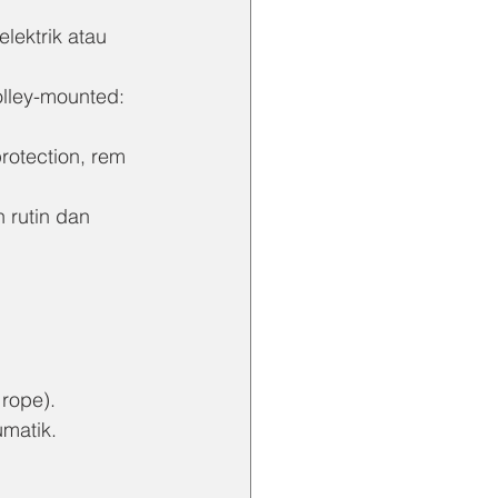
lektrik atau 
olley-mounted: 
protection, rem 
n rutin dan 
 rope).
umatik.