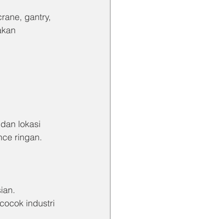
rane, gantry, 
akan 
 dan lokasi 
nce ringan.
ian.
cocok industri 