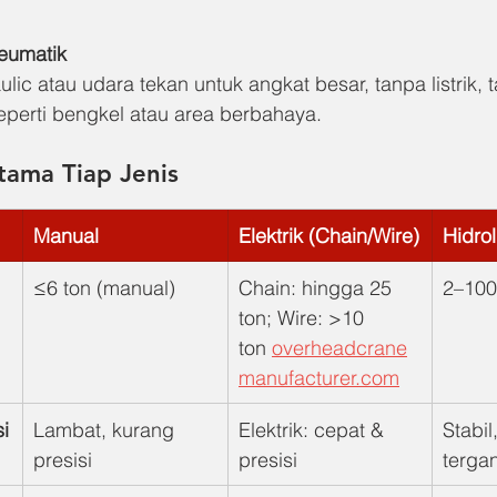
neumatik
c atau udara tekan untuk angkat besar, tanpa listrik, 
eperti bengkel atau area berbahaya.
tama Tiap Jenis
Manual
Elektrik (Chain/Wire)
Hidro
≤6 ton (manual)
Chain: hingga 25 
2–100
ton; Wire: >10 
ton 
overheadcrane
manufacturer.com
i
Lambat, kurang 
Elektrik: cepat & 
Stabil
presisi
presisi
terga