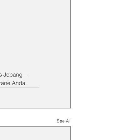
tas Jepang—
rane Anda.
See All