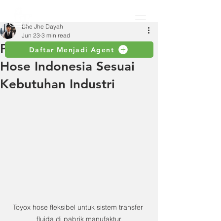
Bhe Jhe Dayah
Jun 23
3 min read
Panduan Memilih Toyox
Daftar Menjadi Agent
Hose Indonesia Sesuai
Kebutuhan Industri
Toyox hose fleksibel untuk sistem transfer 
fluida di pabrik manufaktur