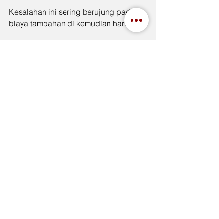
Kesalahan ini sering berujung pada 
biaya tambahan di kemudian hari.
Tips Praktis Memilih 
Toyox Hose Indonesia
Jika ingin lebih aman dalam 
menentukan pilihan, gunakan 
pendekatan sederhana berikut:
Identifikasi jenis fluida terlebih 
dahulu
Tentukan tekanan dan suhu kerja
Periksa kebutuhan higienitas 
(khusus makanan/farmasi)
Cocokkan dengan katalog teknis 
produk