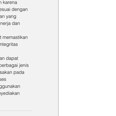
n karena 
esuai dengan 
an yang 
nerja dan 
t memastikan 
tegritas 
an dapat 
erbagai jenis 
sakan pada 
ses 
nggunakan 
nyediakan 