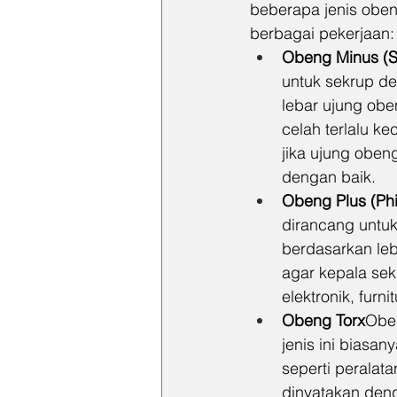
beberapa jenis obe
berbagai pekerjaan:
Obeng Minus (Sl
untuk sekrup de
lebar ujung obe
celah terlalu k
jika ujung oben
dengan baik.
Obeng Plus (Phi
dirancang untuk
berdasarkan leb
agar kepala sek
elektronik, furn
Obeng Torx
Oben
jenis ini biasa
seperti peralata
dinyatakan denga