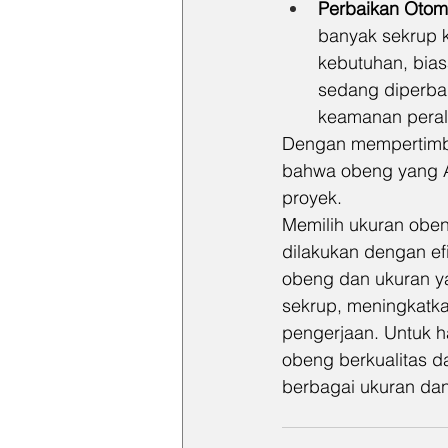
Perbaikan Otomo
banyak sekrup k
kebutuhan, bia
sedang diperbai
keamanan perala
Dengan mempertimba
bahwa obeng yang An
proyek.
Memilih ukuran oben
dilakukan dengan e
obeng dan ukuran y
sekrup, meningkatka
pengerjaan. Untuk h
obeng berkualitas da
berbagai ukuran da