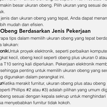
makin besar ukuran obeng. Pilih ukuran yang sesuai d
ik.
jenis dan ukuran obeng yang tepat, Anda dapat menan
bih mudah dan efisien.
h Obeng Berdasarkan Jenis Pekerjaan
rapa tips dalam memilih ukuran obeng yang tepat berda
a lakukan:
ronik
Untuk proyek elektronik, seperti perbaikan kompute
gkat kecil, obeng kecil seperti obeng plus ukuran 0 ata
a T10 sering kali diperlukan. Pekerjaan elektronik mem
gi, sehingga penting untuk memilih ukuran obeng yang s
ng digunakan dalam perangkat ini.
ur
Ketika merakit furnitur, ukuran obeng plus atau oben
perti Phillips 
#2
 atau 
#3
) adalah pilihan yang umum di
obeng sesuai dengan kepala sekrup untuk menghindari 
sa menyebabkan furnitur tidak kokoh.