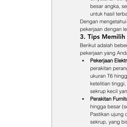
besar angka, se
untuk hasil terba
Dengan mengetahui 
pekerjaan dengan le
3. Tips Memili
Berikut adalah bebe
pekerjaan yang And
Pekerjaan Elekt
perakitan peran
ukuran T6 hingg
ketelitian ting
sekrup kecil ya
Perakitan Furnit
hingga besar (se
Pastikan ujung 
sekrup, yang bi