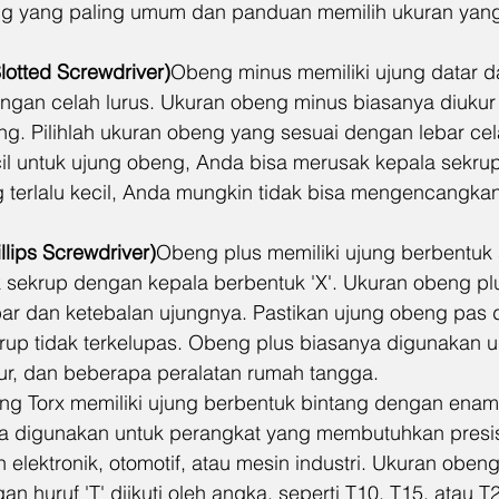
ng yang paling umum dan panduan memilih ukuran yang 
otted Screwdriver)
Obeng minus memiliki ujung datar d
ngan celah lurus. Ukuran obeng minus biasanya diukur
ng. Pilihlah ukuran obeng yang sesuai dengan lebar cel
ecil untuk ujung obeng, Anda bisa merusak kepala sekrup
g terlalu kecil, Anda mungkin tidak bisa mengencangka
llips Screwdriver)
Obeng plus memiliki ujung berbentuk 
 sekrup dengan kepala berbentuk 'X'. Ukuran obeng plu
ar dan ketebalan ujungnya. Pastikan ujung obeng pas d
rup tidak terkelupas. Obeng plus biasanya digunakan u
itur, dan beberapa peralatan rumah tangga.
g Torx memiliki ujung berbentuk bintang dengan enam 
nya digunakan untuk perangkat yang membutuhkan presisi 
n elektronik, otomotif, atau mesin industri. Ukuran obeng
n huruf 'T' diikuti oleh angka, seperti T10, T15, atau T