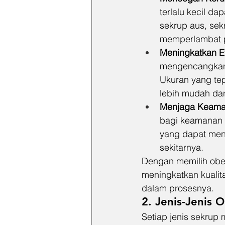
terlalu kecil d
sekrup aus, sekr
memperlambat p
Meningkatkan Ef
mengencangkan 
Ukuran yang tep
lebih mudah dan
Menjaga Keam
bagi keamanan 
yang dapat men
sekitarnya.
Dengan memilih oben
meningkatkan kualit
dalam prosesnya.
2. Jenis-Jenis
Setiap jenis sekrup