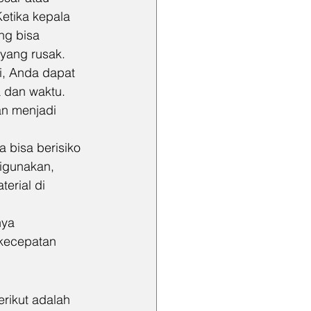
etika kepala 
ng bisa 
yang rusak.
, Anda dapat 
 dan waktu. 
an menjadi 
 bisa berisiko 
igunakan, 
rial di 
nya 
 kecepatan 
rikut adalah 