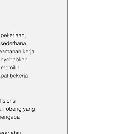
pekerjaan, 
 sederhana, 
eamanan kerja. 
enyebabkan 
 memilih 
pat bekerja 
isiensi 
dan obeng yang 
 mengapa 
sar atau 