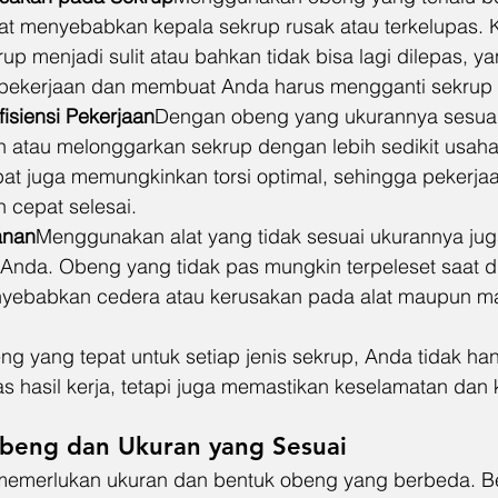
apat menyebabkan kepala sekrup rusak atau terkelupas. K
up menjadi sulit atau bahkan tidak bisa lagi dilepas, ya
ekerjaan dan membuat Anda harus mengganti sekrup 
isiensi Pekerjaan
Dengan obeng yang ukurannya sesuai
atau melonggarkan sekrup dengan lebih sedikit usaha
at juga memungkinkan torsi optimal, sehingga pekerja
 cepat selesai.
anan
Menggunakan alat yang tidak sesuai ukurannya juga
Anda. Obeng yang tidak pas mungkin terpeleset saat d
yebabkan cedera atau kerusakan pada alat maupun mate
g yang tepat untuk setiap jenis sekrup, Anda tidak ha
as hasil kerja, tetapi juga memastikan keselamatan dan
 Obeng dan Ukuran yang Sesuai
 memerlukan ukuran dan bentuk obeng yang berbeda. Be