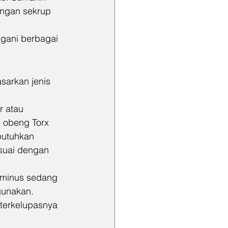
engan sekrup 
gani berbagai 
sarkan jenis 
r atau 
u obeng Torx 
butuhkan 
esuai dengan 
g minus sedang 
gunakan. 
terkelupasnya 