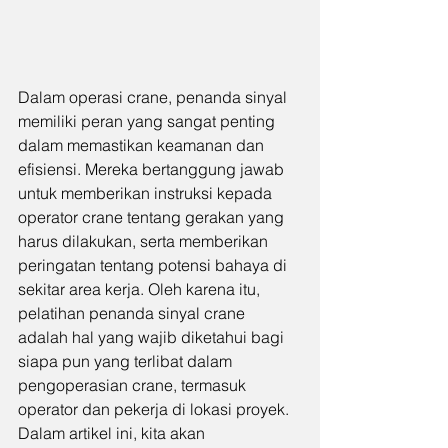
Dalam operasi crane, penanda sinyal 
memiliki peran yang sangat penting 
dalam memastikan keamanan dan 
efisiensi. Mereka bertanggung jawab 
untuk memberikan instruksi kepada 
operator crane tentang gerakan yang 
harus dilakukan, serta memberikan 
peringatan tentang potensi bahaya di 
sekitar area kerja. Oleh karena itu, 
pelatihan penanda sinyal crane 
adalah hal yang wajib diketahui bagi 
siapa pun yang terlibat dalam 
pengoperasian crane, termasuk 
operator dan pekerja di lokasi proyek. 
Dalam artikel ini, kita akan 