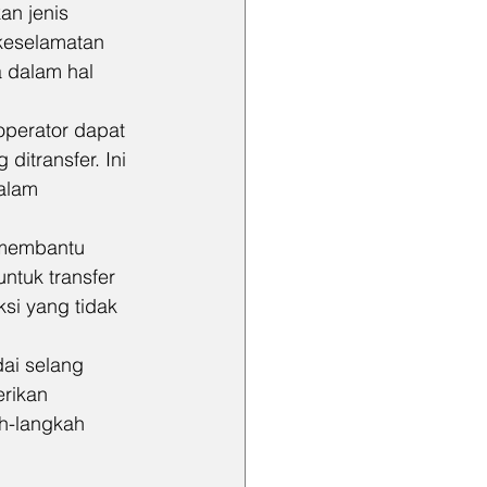
n jenis 
keselamatan 
 dalam hal 
perator dapat 
itransfer. Ini 
alam 
 membantu 
tuk transfer 
si yang tidak 
ai selang 
rikan 
h-langkah 