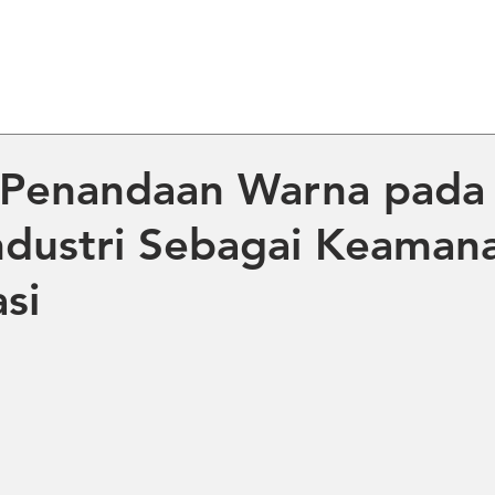
ME
ABOUT US
PRODUCT
NE
 Penandaan Warna pada
ndustri Sebagai Keaman
asi