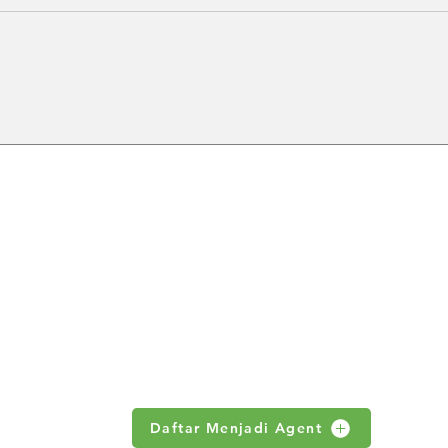
Distributor Hoist Crane
Jual
Indonesia untuk Kebutuhan
untu
Material Handling Industri
Indus
ABOUT US
 no 18.S
Products
News
om
Contact Us
Daftar Menjadi Agent