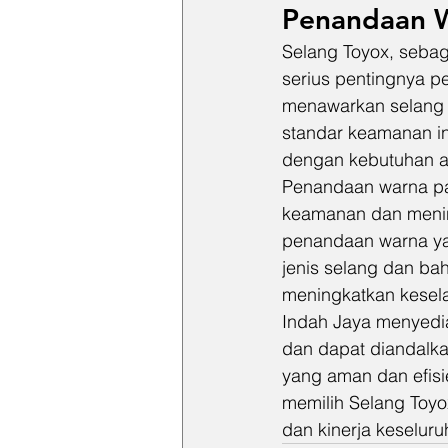
Penandaan W
Selang Toyox, sebag
serius pentingnya p
menawarkan selang 
standar keamanan in
dengan kebutuhan ap
Penandaan warna pa
keamanan dan mening
penandaan warna yan
jenis selang dan ba
meningkatkan kesela
Indah Jaya menyedi
dan dapat diandalka
yang aman dan efis
memilih Selang Toyo
dan kinerja keselur