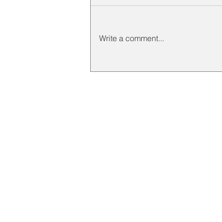
Write a comment...
Elephant Hoist Crane untuk
Kebutuhan Lifting di
Berbagai Industri
CONTACT INFO
Address : Jalan Kamal Raya
Jakarta, Indonesia
Email :
inquiry@indahjaya.c