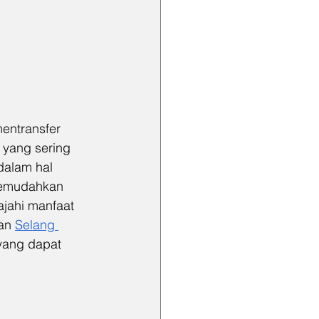
entransfer 
 yang sering 
dalam hal 
memudahkan 
ajahi manfaat 
an 
Selang 
 yang dapat 