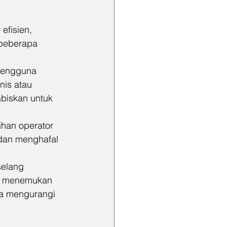
fisien, 
 beberapa 
pengguna 
is atau 
biskan untuk 
han operator 
dan menghafal 
selang 
h menemukan 
a mengurangi 