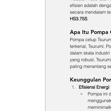
efisien adalah deng
secara mendalam te
HS3.75S
.
Apa Itu Pompa 
Pompa celup Tsurum
terkenal, Tsurumi. P
dalam skala industr
yang robust, Tsurum
paling menantang se
Keunggulan Po
Efisiensi Energi
Pompa ini 
menggunaka
meminimalk