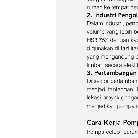
rumah ke tempat p
2. 
Industri Pengo
Dalam industri, pen
volume yang lebih 
HS3.75S dengan kapa
digunakan di fasili
yang mengandung pa
limbah secara efektif
3. 
Pertambangan 
Di sektor pertamban
menjadi tantangan. 
lokasi proyek denga
menjadikan pompa in
Cara Kerja Pom
Pompa celup Tsurumi