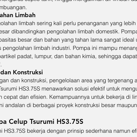
embuangan.
lahan Limbah
golahan limbah sering kali perlu penanganan yang lebi
besar dibandingkan pengolahan limbah domestik. Pompa
sitas besar dan bahan yang tahan lama sangat ideal 
tas pengolahan limbah industri. Pompa ini mampu menang
rtikel padat, lumpur, dan bahan kimia, sehingga dapa
.
dan Konstruksi
gan dan konstruksi, pengelolaan area yang tergenang ai
Tsurumi HS3.75S menawarkan solusi efektif untuk mengur
n cepat dan efisien. Kemampuannya untuk bekerja di li
i andalan di berbagai proyek konstruksi besar maupun 
pa Celup Tsurumi HS3.75S
 HS3.75S bekerja dengan prinsip sederhana namun efis