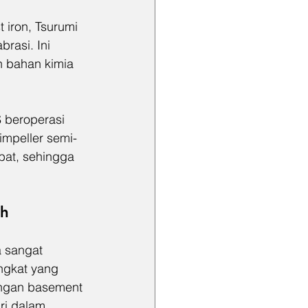
t iron, Tsurumi 
rasi. Ini 
n bahan kimia 
beroperasi 
impeller semi-
at, sehingga 
ah
 sangat 
ngkat yang 
ingan basement 
ri dalam 