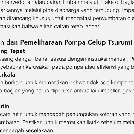
i menyedot air atau cairan limbah melalui intake di bag
kannya melalui pipa discharge yang terhubung. Impel
an dirancang khusus untuk mengatasi penyumbatan oleh
astikan bahwa aliran cairan tetap lancar.
n dan Pemeliharaan Pompa Celup Tsurumi
ng Tepat
asang dengan benar sesuai dengan instruksi manual. 
nyebabkan kerusakan pada pompa atau efisiensi yang b
erkala
n berkala untuk memastikan bahwa tidak ada kompone
 bagian yang harus diperiksa antara lain impeller, gask
utin
cara rutin untuk mencegah penumpukan kotoran yang b
batan. Pastikan untuk mematikan listrik sebelum mel
mencegah kecelakaan.