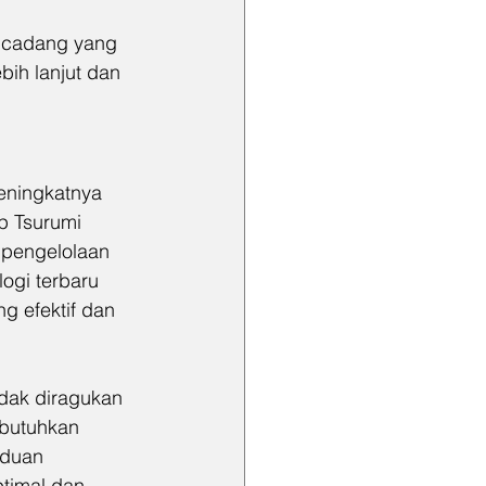
 cadang yang 
ih lanjut dan 
eningkatnya 
p Tsurumi 
 pengelolaan 
ogi terbaru 
g efektif dan 
dak diragukan 
mbutuhkan 
nduan 
timal dan 