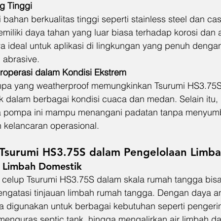
g Tinggi
 bahan berkualitas tinggi seperti stainless steel dan cas
iliki daya tahan yang luar biasa terhadap korosi dan ab
 ideal untuk aplikasi di lingkungan yang penuh denga
l abrasive.
perasi dalam Kondisi Ekstrem
pa yang weatherproof memungkinkan Tsurumi HS3.75S 
 dalam berbagai kondisi cuaca dan medan. Selain itu, 
a pompa ini mampu menangani padatan tanpa menyumb
 kelancaran operasional.
 Tsurumi HS3.75S dalam Pengelolaan Limb
r Limbah Domestik
elup Tsurumi HS3.75S dalam skala rumah tangga bisa
gatasi tinjauan limbah rumah tangga. Dengan daya a
isa digunakan untuk berbagai kebutuhan seperti penger
menguras septic tank, hingga mengalirkan air limbah da