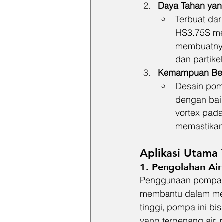
Daya Tahan yan
Terbuat dari
HS3.75S mem
membuatnya
dan partike
Kemampuan Bero
Desain pom
dengan baik
vortex pad
memastikan
Aplikasi Utama
1. 
Pengolahan Ai
Penggunaan pompa c
membantu dalam men
tinggi, pompa ini b
yang tergenang air, 