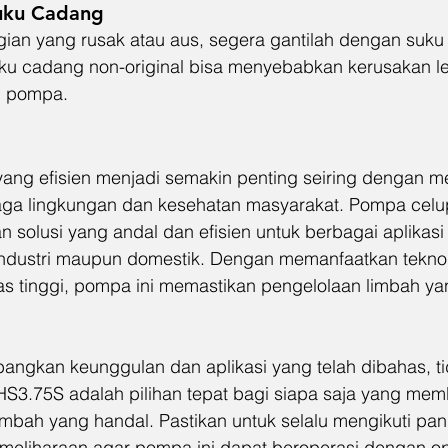
uku Cadang
ian yang rusak atau aus, segera gantilah dengan suku
ku cadang non-original bisa menyebabkan kerusakan leb
i pompa.
ang efisien menjadi semakin penting seiring dengan m
aga lingkungan dan kesehatan masyarakat. Pompa celu
solusi yang andal dan efisien untuk berbagai aplikasi
industri maupun domestik. Dengan memanfaatkan teknol
as tinggi, pompa ini memastikan pengelolaan limbah yan
gkan keunggulan dan aplikasi yang telah dibahas, ti
HS3.75S adalah pilihan tepat bagi siapa saja yang me
limbah yang handal. Pastikan untuk selalu mengikuti pa
eliharaan agar pompa ini dapat beroperasi dengan op