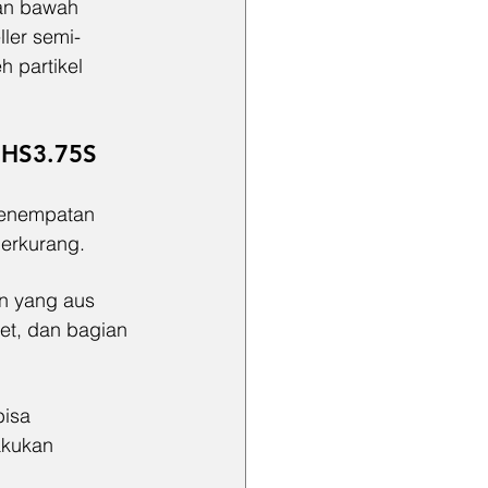
ian bawah 
ler semi-
 partikel 
 HS3.75S
Penempatan 
erkurang.
n yang aus 
et, dan bagian 
isa 
akukan 