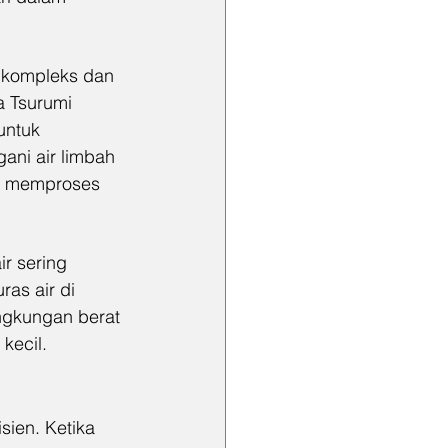
h kompleks dan 
 Tsurumi 
untuk 
ani air limbah 
t memproses 
r sering 
as air di 
ngkungan berat 
kecil.
ien. Ketika 