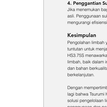
4. 
Penggantian S
Jika menemukan bag
asli. Penggunaan su
mengurangi efisiens
Kesimpulan
Pengolahan limbah y
tuntutan untuk menj
HS3.75S menawarkan 
limbah, baik dalam 
dan bahan berkualit
berkelanjutan.
Dengan mempertimban
lagi bahwa Tsurumi 
solusi pengelolaan 
penggunaan dan pem