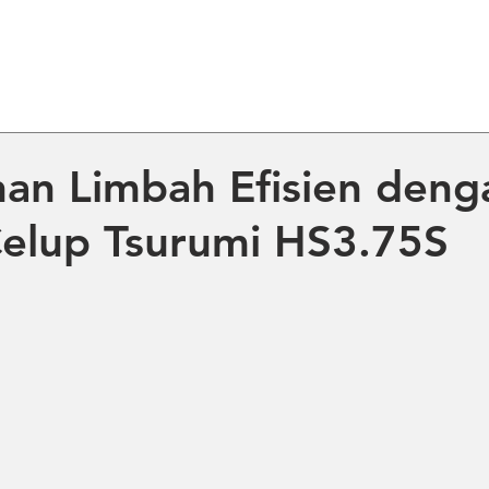
ME
ABOUT US
PRODUCT
NE
an Limbah Efisien deng
elup Tsurumi HS3.75S