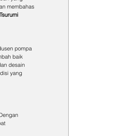
akan membahas 
Tsurumi 
odusen pompa 
mbah baik 
dan desain 
disi yang 
 Dengan 
at 