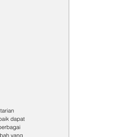
tarian 
baik dapat 
berbagai 
mbah yang 