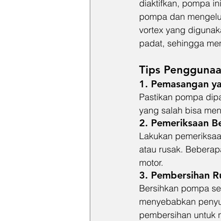
diaktifkan, pompa in
pompa dan mengeluar
vortex yang digunak
padat, sehingga mem
Tips Penggunaa
1. 
Pemasangan ya
Pastikan pompa dip
yang salah bisa me
2. 
Pemeriksaan B
Lakukan pemeriksaa
atau rusak. Beberapa
motor.
3. 
Pembersihan R
Bersihkan pompa se
menyebabkan penyum
pembersihan untuk 