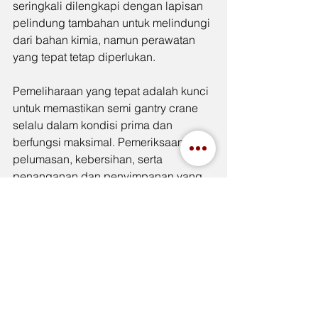
seringkali dilengkapi dengan lapisan 
pelindung tambahan untuk melindungi 
dari bahan kimia, namun perawatan 
yang tepat tetap diperlukan.
Pemeliharaan yang tepat adalah kunci 
untuk memastikan semi gantry crane 
selalu dalam kondisi prima dan 
berfungsi maksimal. Pemeriksaan rutin, 
pelumasan, kebersihan, serta 
penanganan dan penyimpanan yang 
benar adalah langkah-langkah penting 
yang harus dilakukan untuk menjaga 
semi gantry crane tetap dalam kondisi 
optimal.
Produk 
Elephant Crane & 
Hoist
 menawarkan kualitas dan 
keandalan yang tinggi, namun tetap 