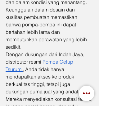
dan dalam kondisi yang menantang. 
Keunggulan dalam desain dan 
kualitas pembuatan memastikan 
bahwa pompa-pompa ini dapat 
bertahan lebih lama dan 
membutuhkan perawatan yang lebih 
sedikit.
Dengan dukungan dari Indah Jaya, 
distributor resmi 
Pompa Celup 
Tsurumi
, Anda tidak hanya 
mendapatkan akses ke produk 
berkualitas tinggi, tetapi juga 
dukungan purna jual yang andal. 
Mereka menyediakan konsultasi teknis, 
layanan pemeliharaan, dan suku 
cadang, semua dirancang untuk 
memaksimalkan kinerja pompa Anda. 
Memilih Pompa Celup Tsurumi berarti 
membuat investasi cerdas dalam 