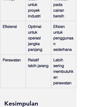
untuk 
pada 
proyek 
cairan 
industri
bersih
Efisiensi
Optimal 
Efisien 
untuk 
untuk 
operasi 
penggunaa
jangka 
n 
panjang
sederhana
Perawatan
Relatif 
Lebih 
lebih jarang
sering 
membutuhk
an 
perawatan
Kesimpulan