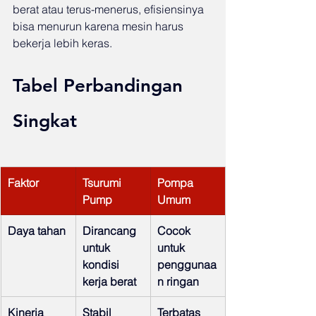
berat atau terus-menerus, efisiensinya 
bisa menurun karena mesin harus 
bekerja lebih keras.
Tabel Perbandingan 
Singkat
Faktor
Tsurumi 
Pompa 
Pump
Umum
Daya tahan
Dirancang 
Cocok 
untuk 
untuk 
kondisi 
penggunaa
kerja berat
n ringan
Kinerja
Stabil 
Terbatas 