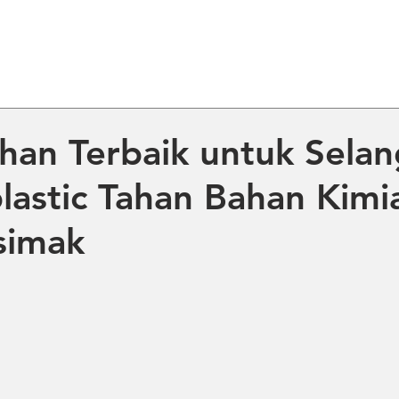
ME
ABOUT US
PRODUCT
NE
lihan Terbaik untuk Sela
astic Tahan Bahan Kimi
simak