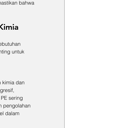
mastikan bahwa 
Kimia
ebutuhan 
nting untuk 
 kimia dan 
resif, 
 PE sering 
an pengolahan 
el dalam 