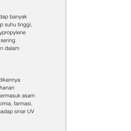
adap banyak 
p suhu tinggi, 
lypropylene 
sering 
an dalam 
dikannya 
ahanan 
 termasuk asam 
imia, farmasi, 
adap sinar UV 