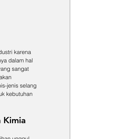
ustri karena 
ya dalam hal 
yang sangat 
 akan 
is-jenis selang 
tuk kebutuhan 
 Kimia
ihan unggul 