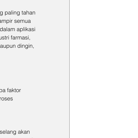
ng paling tahan 
hampir semua 
 dalam aplikasi 
tri farmasi, 
aupun dingin, 
a faktor 
roses 
 selang akan 