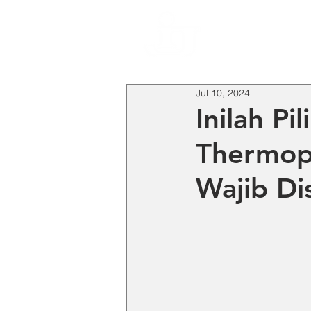
HO
Jul 10, 2024
Inilah Pi
Thermopl
Wajib Di