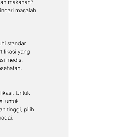
ahan makanan? 
hindari masalah 
hi standar 
ifikasi yang 
si medis, 
esehatan.
ikasi. Untuk 
el untuk 
 tinggi, pilih 
adai.