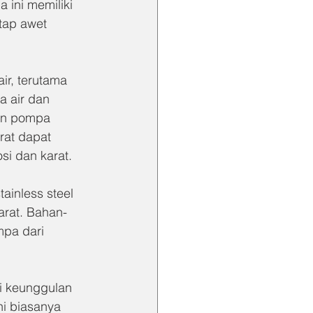
ini memiliki 
tap awet 
r, terutama 
a air dan 
an pompa 
rat dapat 
si dan karat.
ainless steel 
arat. Bahan-
mpa dari 
ki keunggulan 
ni biasanya 