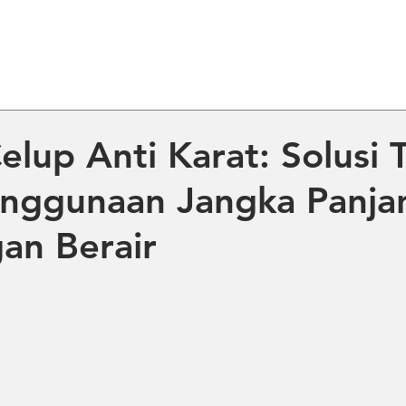
ME
ABOUT US
PRODUCT
NE
lup Anti Karat: Solusi 
nggunaan Jangka Panja
an Berair