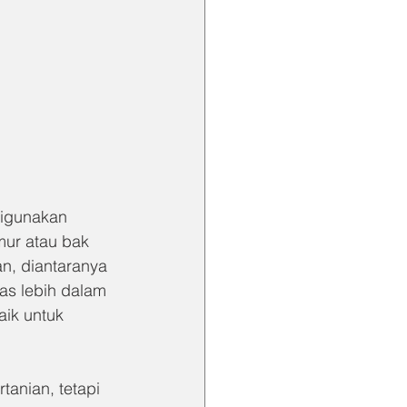
digunakan 
mur atau bak 
n, diantaranya 
as lebih dalam 
ik untuk 
tanian, tetapi 