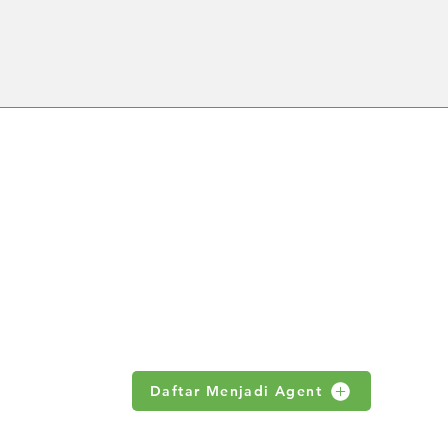
Pompa Celup untuk Air
Pomp
Limbah: Solusi Praktis
Pomp
Pengolahan Limbah Cair
Berk
ABOUT US
 no 18.S
Products
News
om
Contact Us
Daftar Menjadi Agent