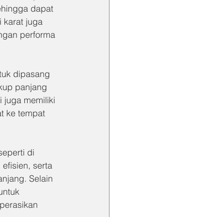
ehingga dapat 
 karat juga 
ngan performa 
tuk dipasang 
ukup panjang 
 juga memiliki 
t ke tempat 
eperti di 
fisien, serta 
njang. Selain 
untuk 
perasikan 