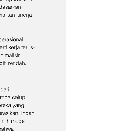
dasarkan 
lkan kinerja 
erasional. 
ti kerja terus-
imalisir. 
ebih rendah.
dari 
ompa celup 
ereka yang 
rasikan. Indah 
ilih model 
 bahwa 