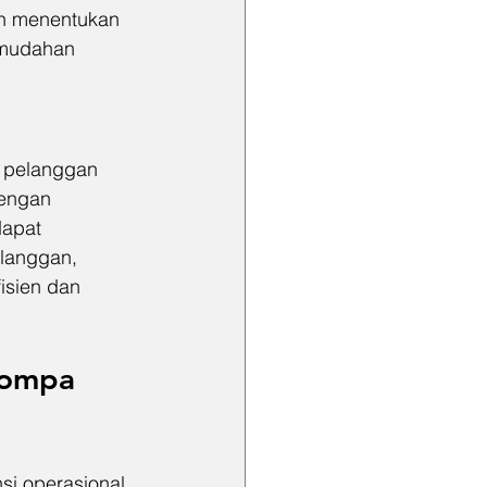
an menentukan 
kemudahan 
 
 pelanggan 
Dengan 
apat 
langgan, 
sien dan 
Pompa 
si operasional 