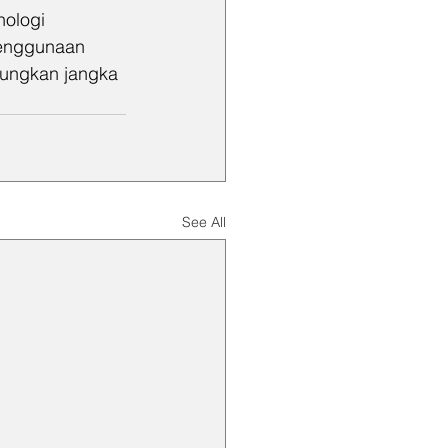
ologi 
enggunaan 
tungkan jangka 
See All