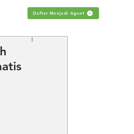
Daftar Menjadi Agent
WS
ih
atis