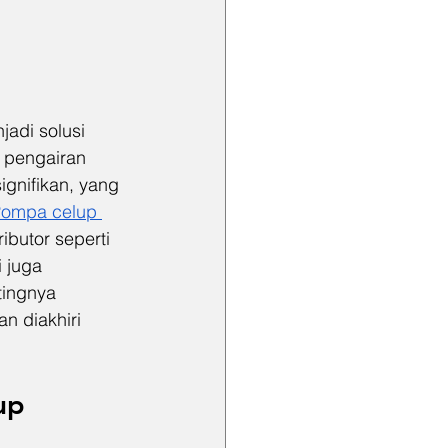
adi solusi 
 pengairan 
ignifikan, yang 
ompa celup 
ibutor seperti 
 juga 
tingnya 
n diakhiri 
up