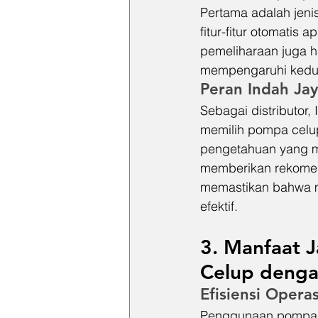
Pertama adalah jeni
fitur-fitur otomatis
pemeliharaan juga h
mempengaruhi kedua
Peran Indah Ja
Sebagai distributo
memilih pompa celup
pengetahuan yang m
memberikan rekomend
memastikan bahwa m
efektif.
3. Manfaat 
Celup denga
Efisiensi Opera
Penggunaan pompa ce