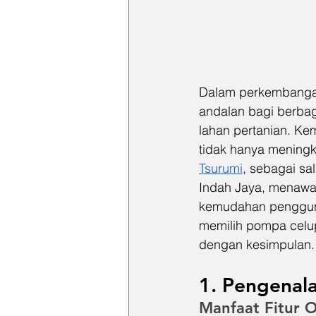
Dalam perkembangan 
andalan bagi berbag
lahan pertanian. Kem
tidak hanya meningk
Tsurumi
, sebagai sa
Indah Jaya, menawar
kemudahan penggunaa
memilih pompa celup 
dengan kesimpulan.
1. Pengenal
Manfaat Fitur 