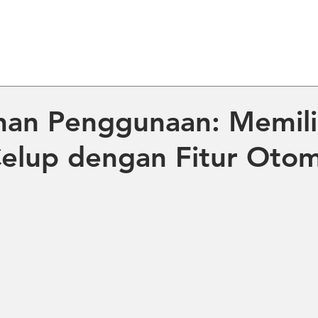
ME
ABOUT US
PRODUCT
NE
an Penggunaan: Memil
elup dengan Fitur Otom