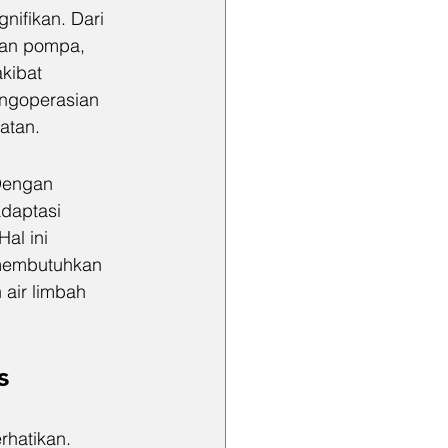
ifikan. Dari 
kan pompa, 
kibat 
engoperasian 
atan.
Dengan 
daptasi 
al ini 
 membutuhkan 
 air limbah 
s
rhatikan. 