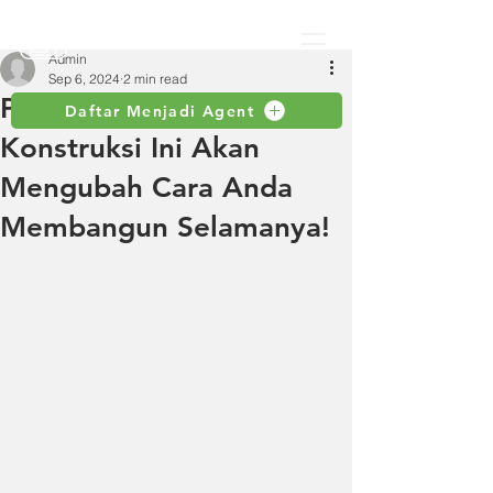
Admin
Sep 6, 2024
2 min read
Pompa Celup Proyek
Daftar Menjadi Agent
Konstruksi Ini Akan
Mengubah Cara Anda
Membangun Selamanya!