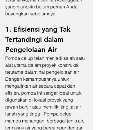
yang mungkin belum pernah Anda 
bayangkan sebelumnya.
1. Efisiensi yang Tak 
Tertandingi dalam 
Pengelolaan Air
Pompa celup telah menjadi salah satu 
alat utama dalam proyek konstruksi, 
terutama dalam hal pengelolaan air. 
Dengan kemampuannya untuk 
mengalirkan air secara cepat dan 
efisien, pompa ini sangat ideal untuk 
digunakan di lokasi proyek yang 
rawan banjir atau memiliki tingkat air 
tanah yang tinggi. Pompa celup 
mampu menangani berbagai jenis air, 
termasuk air yang bercampur dengan 