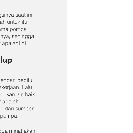
inya saat ini 
h untuk itu, 
nama pompa 
nya, sehingga 
apalagi di 
lup 
dengan begitu 
kerjaan. Lalu 
ukan air, baik 
 adalah 
r dari sumber 
r pompa.
gga minat akan 