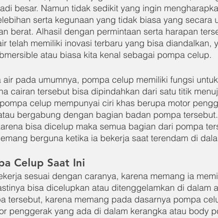
adi besar. Namun tidak sedikit yang ingin mengharapk
elebihan serta kegunaan yang tidak biasa yang secara
an berat. Alhasil dengan permintaan serta harapan ters
ir telah memiliki inovasi terbaru yang bisa diandalkan, 
ersible atau biasa kita kenal sebagai pompa celup.
 air pada umumnya, pompa celup memiliki fungsi untu
na cairan tersebut bisa dipindahkan dari satu titik menuju
a pompa celup mempunyai ciri khas berupa motor pengg
 atau bergabung dengan bagian badan pompa tersebut.
arena bisa dicelup maka semua bagian dari pompa ter
emang berguna ketika ia bekerja saat terendam di dala
a Celup Saat Ini
kerja sesuai dengan caranya, karena memang ia memil
astinya bisa dicelupkan atau ditenggelamkan di dalam air
pa tersebut, karena memang pada dasarnya pompa cel
or penggerak yang ada di dalam kerangka atau body p