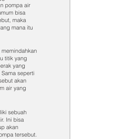
an pompa air 
 umum bisa 
ebut, maka 
yang mana itu 
k memindahkan 
 titik yang 
erak yang 
 Sama seperti 
sebut akan 
m air yang 
iki sebuah 
. Ini bisa 
up akan 
ompa tersebut. 