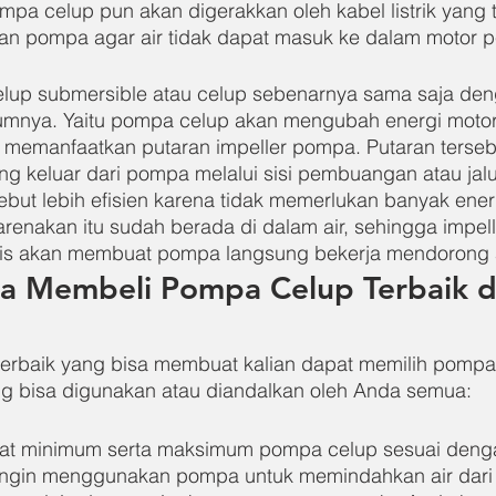
pa celup pun akan digerakkan oleh kabel listrik yang 
an pompa agar air tidak dapat masuk ke dalam motor 
lup submersible atau celup sebenarnya sama saja deng
nya. Yaitu pompa celup akan mengubah energi motor l
 memanfaatkan putaran impeller pompa. Putaran terseb
ng keluar dari pompa melalui sisi pembuangan atau jalu
sebut lebih efisien karena tidak memerlukan banyak ener
renakan itu sudah berada di dalam air, sehingga impel
is akan membuat pompa langsung bekerja mendorong ai
a Membeli Pompa Celup Terbaik d
 terbaik yang bisa membuat kalian dapat memilih pompa 
g bisa digunakan atau diandalkan oleh Anda semua:
gkat minimum serta maksimum pompa celup sesuai deng
a ingin menggunakan pompa untuk memindahkan air da