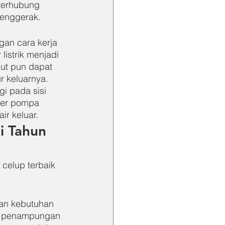
terhubung 
penggerak.
an cara kerja 
istrik menjadi 
ut pun dapat 
r keluarnya. 
gi pada sisi 
ler pompa 
r keluar.
i Tahun 
celup terbaik 
an kebutuhan 
ri penampungan 