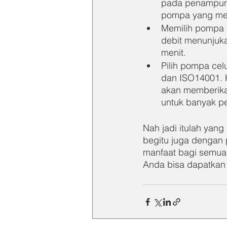
pada penampung
pompa yang memi
Memilih pompa ce
debit menunjuk
menit.
Pilih pompa cel
dan ISO14001. H
akan memberika
untuk banyak pe
Nah jadi itulah yan
begitu juga dengan 
manfaat bagi semuan
Anda bisa dapatkan