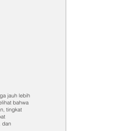
a jauh lebih 
elihat bahwa 
, tingkat 
at 
, dan 