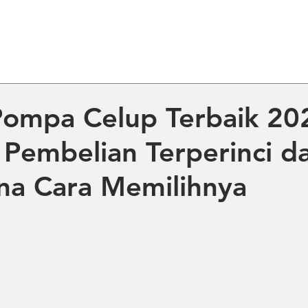
ME
ABOUT US
PRODUCT
NE
ompa Celup Terbaik 20
Pembelian Terperinci d
na Cara Memilihnya