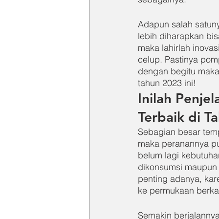
Adapun salah satuny
lebih diharapkan bis
maka lahirlah inova
celup. Pastinya pom
dengan begitu maka 
tahun 2023 ini!
Inilah Penj
Terbaik di T
Sebagian besar tempa
maka peranannya pun
belum lagi kebutuha
dikonsumsi maupun 
penting adanya, kar
ke permukaan berka
Semakin berjalannya