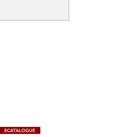
ggulan Toyox Food
e Hose untuk Industri
nan, Minuman, dan
asi
IMPORTANT LINKS
ECATALOGUE