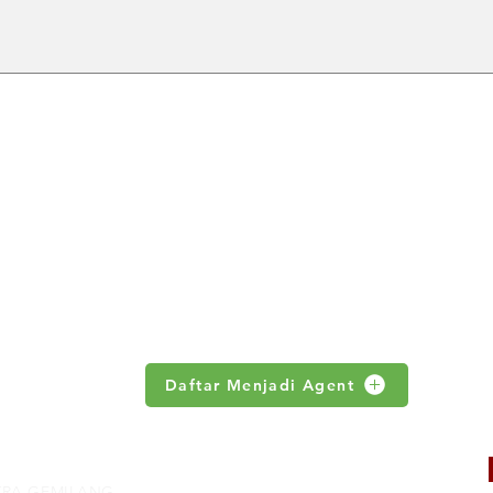
Spesifikasi Toyox Food
Keun
Grade Hose untuk Berbagai
Grad
Aplikasi Industri
Maka
Farm
ABOUT US
 no 18.S
Products
News
om
Contact Us
Daftar Menjadi Agent
NTRA GEMILANG