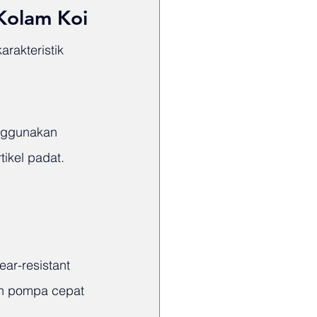
Kolam Koi
rakteristik 
nggunakan 
ikel padat. 
ar-resistant 
ah pompa cepat 