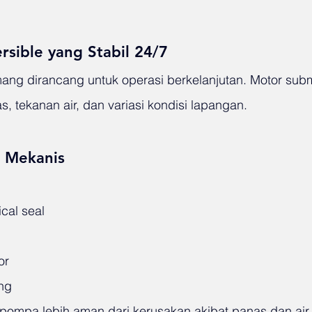
sible yang Stabil 24/7
g dirancang untuk operasi berkelanjutan. Motor subm
, tekanan air, dan variasi kondisi lapangan.
n Mekanis
cal seal
or
ing
ompa lebih aman dari kerusakan akibat panas dan air