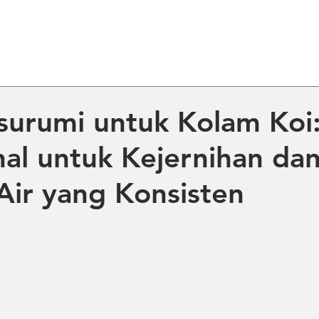
ME
ABOUT US
PRODUCT
NE
urumi untuk Kolam Koi:
nal untuk Kejernihan da
 Air yang Konsisten