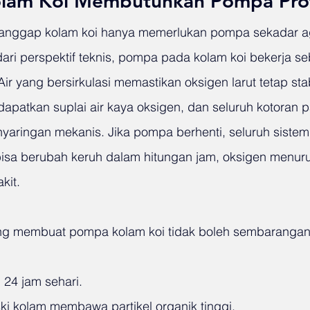
lam Koi Membutuhkan Pompa Prof
nggap kolam koi hanya memerlukan pompa sekadar ag
ari perspektif teknis, pompa pada kolam koi bekerja se
Air yang bersirkulasi memastikan oksigen larut tetap stab
endapatkan suplai air kaya oksigen, dan seluruh kotoran p
aringan mekanis. Jika pompa berhenti, seluruh sistem b
bisa berubah keruh dalam hitungan jam, oksigen menuru
kit.
ang membuat pompa kolam koi tidak boleh sembarangan
 24 jam sehari.
ski kolam membawa partikel organik tinggi.