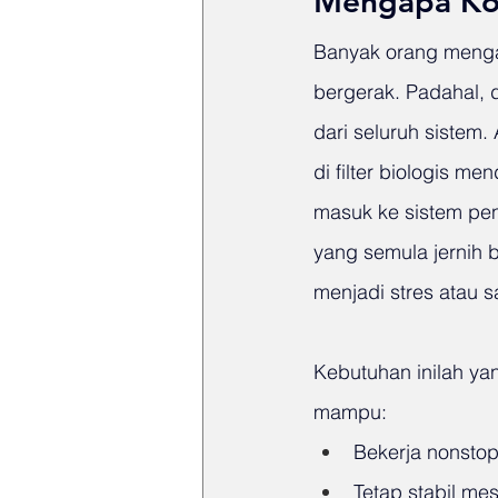
Mengapa Ko
Banyak orang menga
bergerak. Padahal, d
dari seluruh sistem. 
di filter biologis m
masuk ke sistem peny
yang semula jernih 
menjadi stres atau sa
Kebutuhan inilah y
mampu:
Bekerja nonstop
Tetap stabil me