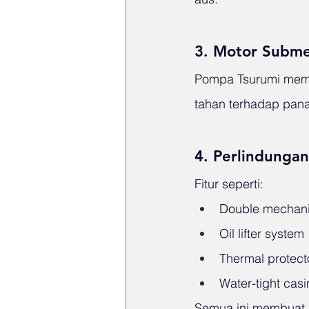
3. Motor Submer
Pompa Tsurumi meman
tahan terhadap panas
4. Perlindunga
Fitur seperti:
Double mechani
Oil lifter system
Thermal protect
Water-tight cas
Semua ini membuat p