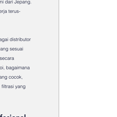
i dari Jepang. 
rja terus-
ai distributor 
ang sesuai 
 secara 
oi, bagaimana 
ang cocok, 
ltrasi yang 