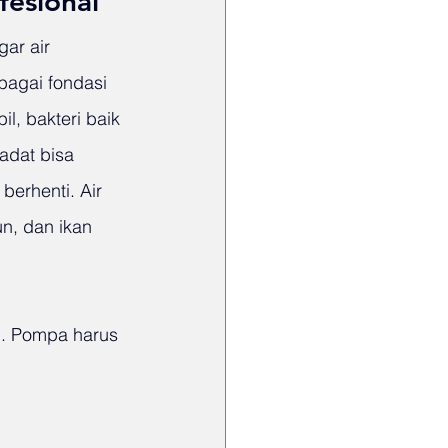
esional
ar air 
bagai fondasi 
il, bakteri baik 
adat bisa 
erhenti. Air 
n, dan ikan 
. Pompa harus 