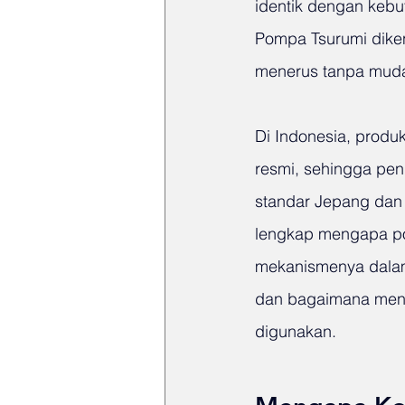
identik dengan kebu
Pompa Tsurumi diken
menerus tanpa mudah
Di Indonesia, produ
resmi, sehingga pen
standar Jepang dan 
lengkap mengapa pom
mekanismenya dalam 
dan bagaimana menen
digunakan.