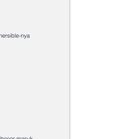
ersible-nya 
 bocor masuk 