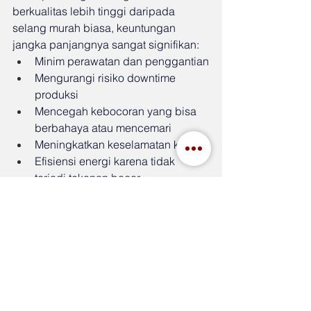
berkualitas lebih tinggi daripada 
selang murah biasa, keuntungan 
jangka panjangnya sangat signifikan:
Minim perawatan dan penggantian
Mengurangi risiko downtime 
produksi
Mencegah kebocoran yang bisa 
berbahaya atau mencemari
Meningkatkan keselamatan kerja
Efisiensi energi karena tidak 
terjadi tekanan bocor
Studi Kasus Singkat
Kasus 1: Pabrik Otomotif
Sebuah pabrik di Karawang 
mengganti seluruh jalur pendingin cair 
dari selang PVC lokal ke selang 1 inch 
Toyox dengan reinforced braided layer. 