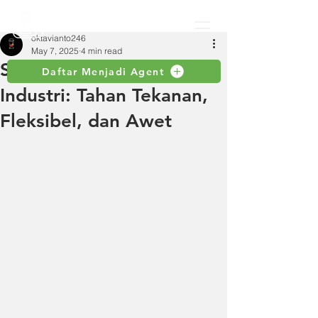
oktavianto246
May 7, 2025
4 min read
Selang 1 Inch untuk
Daftar Menjadi Agent
Industri: Tahan Tekanan,
Fleksibel, dan Awet