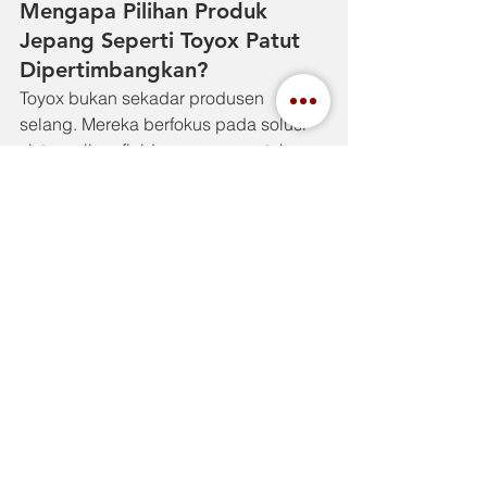
Mengapa Pilihan Produk 
Jepang Seperti Toyox Patut 
Dipertimbangkan?
Toyox bukan sekadar produsen 
selang. Mereka berfokus pada solusi 
sistem aliran fluida yang aman, tahan 
lama, dan efisien. Dibandingkan 
produk generik, selang Toyox 
dirancang dengan presisi dan kualitas 
material yang telah teruji dalam 
berbagai standar internasional.
Selain itu, layanan teknis dari 
distributor resmi seperti Indah Jaya 
Group juga mempermudah pelanggan 
dalam memilih selang, fitting, serta 
mengatur sistem instalasi agar optimal 
dan sesuai kebutuhan industri masing-