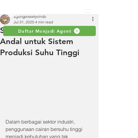
agungprasetyoindo
Jul 31, 2025
4 min read
Selang Air Panas: Solusi
Daftar Menjadi Agent
Andal untuk Sistem
Produksi Suhu Tinggi
Dalam berbagai sektor industri, 
penggunaan cairan bersuhu tinggi 
menjadi kebutuhan yang tak 