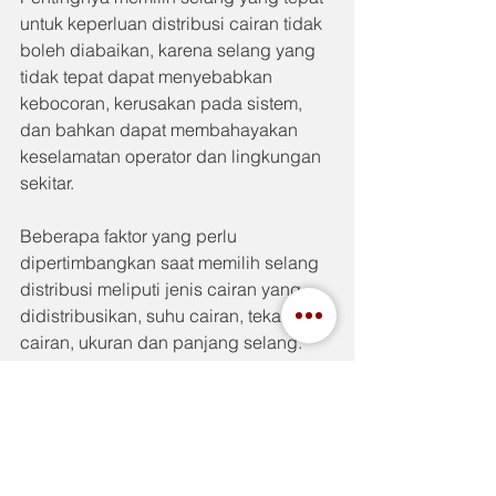
untuk keperluan distribusi cairan tidak 
boleh diabaikan, karena selang yang 
tidak tepat dapat menyebabkan 
kebocoran, kerusakan pada sistem, 
dan bahkan dapat membahayakan 
keselamatan operator dan lingkungan 
sekitar.
Beberapa faktor yang perlu 
dipertimbangkan saat memilih selang 
distribusi meliputi jenis cairan yang 
didistribusikan, suhu cairan, tekanan 
cairan, ukuran dan panjang selang. 
Ada beberapa jenis selang distribusi 
yang umum digunakan dalam industri, 
termasuk selang karet, selang PVC, 
selang teflon, selang stainless steel, 
dan selang fleksibel metal.