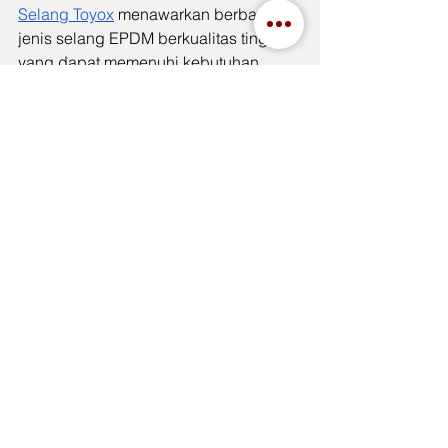
Selang Toyox
 menawarkan berbagai 
jenis selang EPDM berkualitas tinggi 
yang dapat memenuhi kebutuhan 
berbagai industri. Dalam memilih 
selang untuk aplikasi Anda, pastikan 
untuk mempertimbangkan Selang 
Toyox sebagai solusi terbaik. Indah 
Jaya menyediakan berbagai produk 
Selang Toyox yang dapat diandalkan 
untuk performa optimal di berbagai 
kondisi ekstrem.
See All
Recent Posts