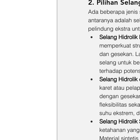
2. Pilihan Sela
Ada beberapa jenis s
antaranya adalah sel
pelindung ekstra un
Selang Hidrolik 
memperkuat stru
dan gesekan. L
selang untuk be
terhadap potensi
Selang Hidrolik
karet atau pela
dengan gesekan
fleksibilitas s
suhu ekstrem, d
Selang Hidrolik 
ketahanan yang 
Material sintet