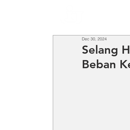
HO
Dec 30, 2024
Selang H
Beban Ke