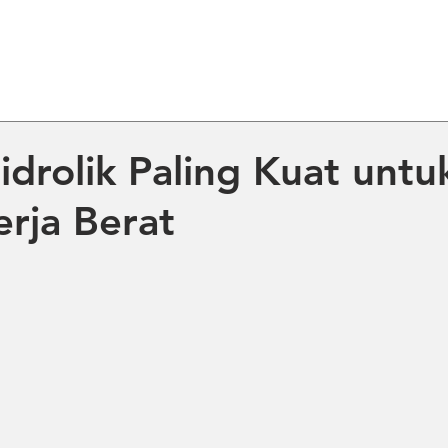
ME
ABOUT US
PRODUCT
NE
idrolik Paling Kuat untu
rja Berat