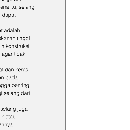
ena itu, selang 
g dapat 
at adalah:
kanan tinggi 
in konstruksi, 
 agar tidak 
at dan keras 
an pada 
gga penting 
i selang dari 
 selang juga 
k atau 
annya.