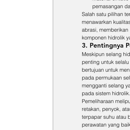
pemasangan dan
Salah satu pilihan te
menawarkan kualitas
abrasi, memberikan s
komponen hidrolik y
3. Pentingnya 
Meskipun selang hidr
penting untuk selal
bertujuan untuk mend
pada permukaan selan
mengganti selang y
pada sistem hidrolik
Pemeliharaan meliput
retakan, penyok, ata
terpapar suhu atau 
perawatan yang baik,