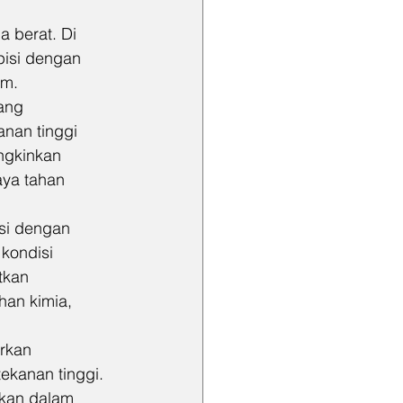
 berat. Di 
pisi dengan 
em.
yang 
nan tinggi 
ngkinkan 
ya tahan 
isi dengan 
kondisi 
tkan 
han kimia, 
rkan 
ekanan tinggi. 
hkan dalam 