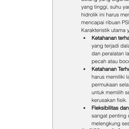
yang tinggi, suhu ya
hidrolik ini harus m
mencapai ribuan PSI
Karakteristik utama 
Ketahanan terh
yang terjadi dal
dan peralatan l
pecah atau boco
Ketahanan Terh
harus memiliki 
permukaan sela
untuk memilih s
kerusakan fisik.
Fleksibilitas d
sangat penting 
melengkung ses