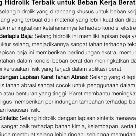
ng Hidrolik Terbaik untuk Beban Kerja Berat
elang hidrolik yang dirancang khusus untuk beban kerja
ang yang terbuat dari material yang lebih kuat dan dila
tuk meningkatkan ketahanannya terhadap kondisi ekstr
Berlapis Baja
: Selang hidrolik ini memiliki lapisan baja 
ktur selang, menjadikannya sangat tahan terhadap teka
apisan baja ini memberikan perlindungan ekstra, memu
rtahan dalam kondisi beban berat dan meningkatkan da
 kerusakan fisik yang terjadi dalam aplikasi berat.
 dengan Lapisan Karet Tahan Abrasi
: Selang yang dilap
pis tahan abrasi sangat cocok untuk penggunaan dalam 
 atau benturan yang tinggi. Karet membantu meningka
ekaligus memberikan perlindungan tambahan terhadap ba
an keausan fisik.
Sintetis
: Selang hidrolik dengan lapisan sintetis menawa
sangat baik terhadap bahan kimia, kelembapan, serta t
is juga membuat selang lebih ringan, sehingga memuda