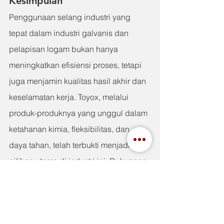
Kesimpulan
Penggunaan selang industri yang 
tepat dalam industri galvanis dan 
pelapisan logam bukan hanya 
meningkatkan efisiensi proses, tetapi 
juga menjamin kualitas hasil akhir dan 
keselamatan kerja. Toyox, melalui 
produk-produknya yang unggul dalam 
ketahanan kimia, fleksibilitas, dan 
daya tahan, telah terbukti menjadi 
pilihan utama di industri ini. Dukungan 
dari distributor resmi seperti Indah 
Jaya Group semakin memperkuat 
posisi Toyox di pasar Indonesia 