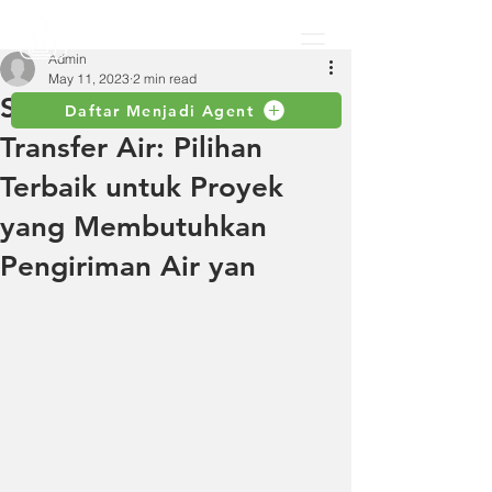
Admin
May 11, 2023
2 min read
Selang Industri untuk
Daftar Menjadi Agent
Transfer Air: Pilihan
Terbaik untuk Proyek
yang Membutuhkan
Pengiriman Air yan