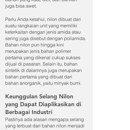
juga bisa awet.
Perlu Anda ketahui, nilon dibuat dari 
suatu rangkaian unit yang memiliki 
keterkaitan dengan jenis amida atau 
sering juga disebut dengan poliamida. 
Bahan nilon pun hingga kini 
merupakan jenis bahan polimer 
pertama yang dikenal cukup sukses 
dijual di pasaran. Selain itu, bahan 
sintetik di dalamnya juga merupakan 
bahan pertama yang dibuat dari 
bahan anorganik, yaitu minyak bumi.
Keunggulan Selang Nilon 
yang Dapat Diaplikasikan di 
Berbagai Industri
Pastinya ada alasan mengapa selang 
yang terbuat dari bahan nilon menjadi 