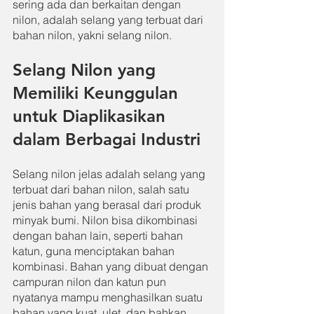
sering ada dan berkaitan dengan 
nilon, adalah selang yang terbuat dari 
bahan nilon, yakni selang nilon.
Selang Nilon yang 
Memiliki Keunggulan 
untuk Diaplikasikan 
dalam Berbagai Industri
Selang nilon jelas adalah selang yang 
terbuat dari bahan nilon, salah satu 
jenis bahan yang berasal dari produk 
minyak bumi. Nilon bisa dikombinasi 
dengan bahan lain, seperti bahan 
katun, guna menciptakan bahan 
kombinasi. Bahan yang dibuat dengan 
campuran nilon dan katun pun 
nyatanya mampu menghasilkan suatu 
bahan yang kuat, ulet, dan bahkan 