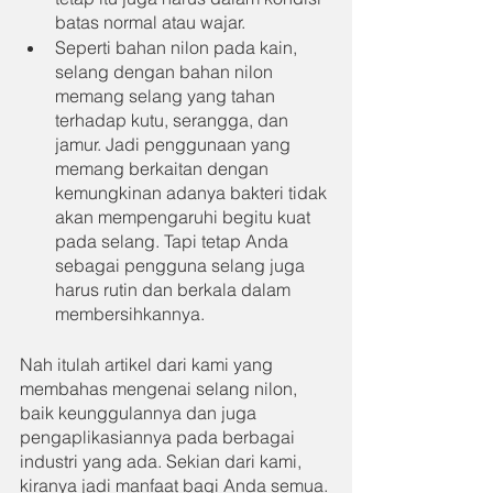
batas normal atau wajar.
Seperti bahan nilon pada kain, 
selang dengan bahan nilon 
memang selang yang tahan 
terhadap kutu, serangga, dan 
jamur. Jadi penggunaan yang 
memang berkaitan dengan 
kemungkinan adanya bakteri tidak 
akan mempengaruhi begitu kuat 
pada selang. Tapi tetap Anda 
sebagai pengguna selang juga 
harus rutin dan berkala dalam 
membersihkannya.
Nah itulah artikel dari kami yang 
membahas mengenai selang nilon, 
baik keunggulannya dan juga 
pengaplikasiannya pada berbagai 
industri yang ada. Sekian dari kami, 
kiranya jadi manfaat bagi Anda semua. 