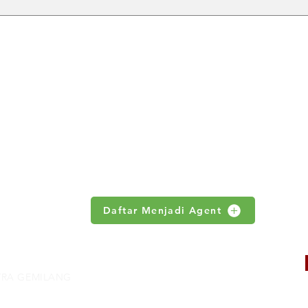
Distributor Hoist Crane
Jual
Indonesia untuk Kebutuhan
untu
Material Handling Industri
Indus
ABOUT US
 no 18.S
Products
News
om
Contact Us
Daftar Menjadi Agent
NTRA GEMILANG