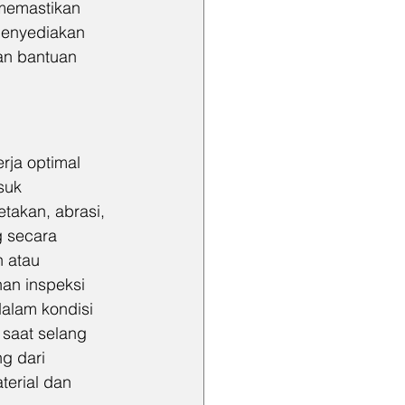
 memastikan 
menyediakan 
an bantuan 
rja optimal 
suk 
takan, abrasi, 
g secara 
 atau 
an inspeksi 
alam kondisi 
saat selang 
g dari 
erial dan 