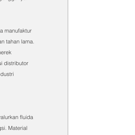
ga manufaktur 
an tahan lama. 
merek 
 distributor 
dustri 
lurkan fluida 
i. Material 