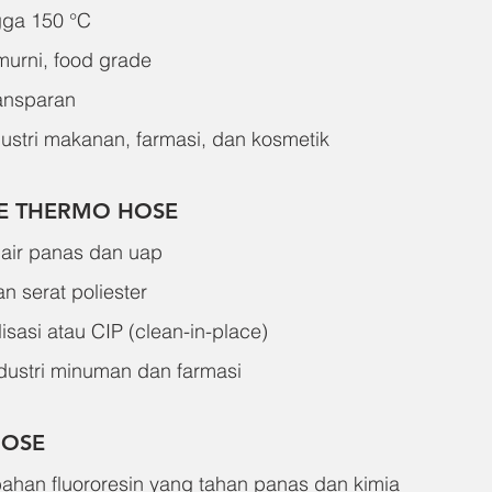
gga 150 °C
 murni, food grade
ransparan
ustri makanan, farmasi, dan kosmetik
NE THERMO HOSE
 air panas dan uap
n serat poliester
lisasi atau CIP (clean-in-place)
dustri minuman dan farmasi
HOSE
han fluororesin yang tahan panas dan kimia