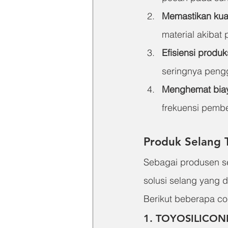
Memastikan kual
material akibat
Efisiensi produk
seringnya peng
Menghemat biay
frekuensi pembe
Produk Selang 
Sebagai produsen se
solusi selang yang 
Berikut beberapa c
1. TOYOSILICON