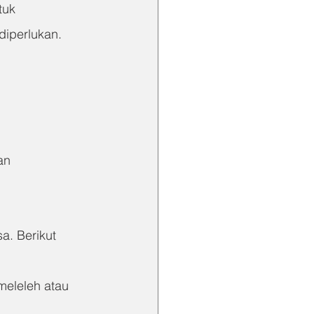
tuk 
diperlukan. 
an
a. Berikut 
meleleh atau 