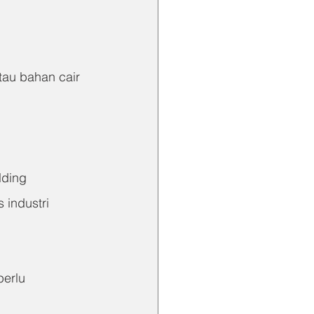
tau bahan cair 
lding
 industri
erlu 