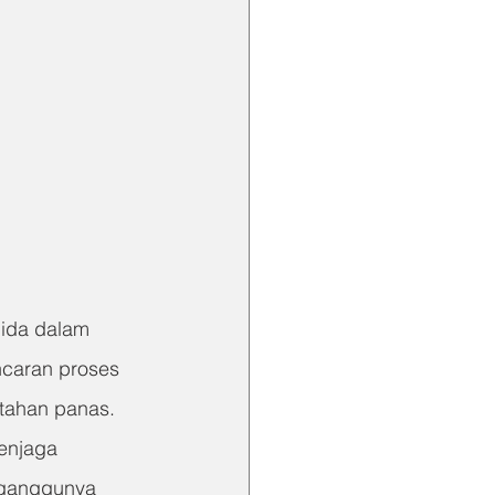
uida dalam 
ncaran proses 
 tahan panas. 
enjaga 
rganggunya 