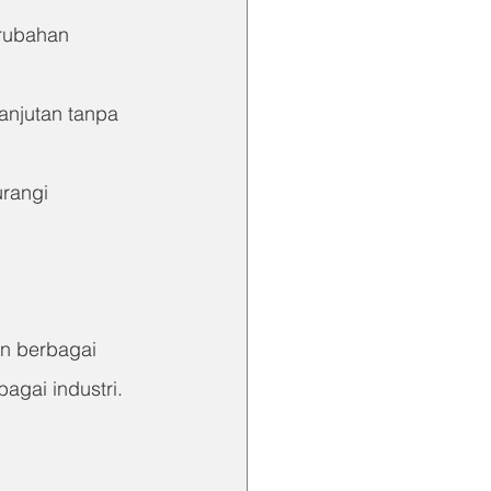
erubahan 
anjutan tanpa 
rangi 
n berbagai 
agai industri. 