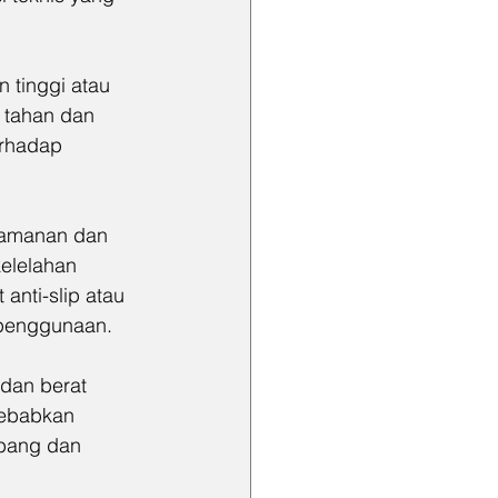
n tinggi atau 
 tahan dan 
erhadap 
yamanan dan 
elelahan 
nti-slip atau 
 penggunaan.
 dan berat 
yebabkan 
mbang dan 