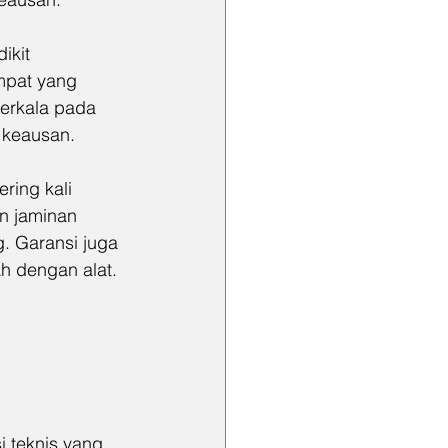
ikit 
mpat yang 
erkala pada 
 keausan.
ring kali 
n jaminan 
. Garansi juga 
h dengan alat.
i teknis yang 