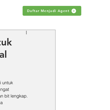
Daftar Menjadi Agent
WS
tuk
al
i untuk 
angat 
n bit lengkap. 
a 