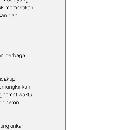
tuk memastikan 
kan dan 
an berbagai 
ncakup 
 memungkinkan 
nghemat waktu 
it beton 
ungkinkan 