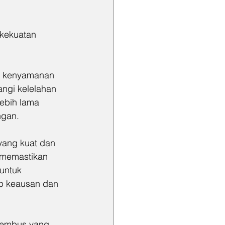
kekuatan 
n kenyamanan 
ngi kelelahan 
ebih lama 
ngan.
 yang kuat dan 
i memastikan 
untuk 
ap keausan dan 
tembus yang 