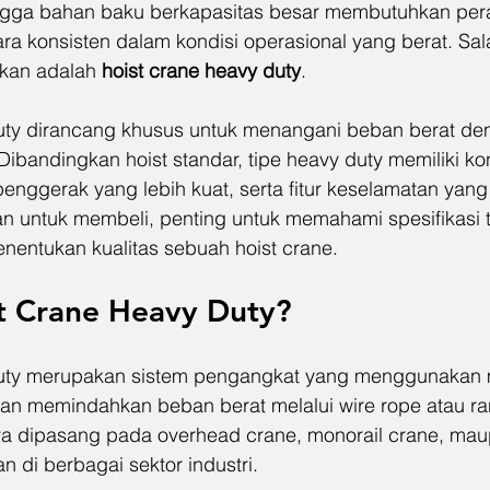
ingga bahan baku berkapasitas besar membutuhkan pera
a konsisten dalam kondisi operasional yang berat. Sala
kan adalah 
hoist crane heavy duty
.
uty dirancang khusus untuk menangani beban berat den
ibandingkan hoist standar, tipe heavy duty memiliki ko
penggerak yang lebih kuat, serta fitur keselamatan yang
untuk membeli, penting untuk memahami spesifikasi t
enentukan kualitas sebuah hoist crane.
st Crane Heavy Duty?
uty merupakan sistem pengangkat yang menggunakan mot
n memindahkan beban berat melalui wire rope atau ran
nya dipasang pada overhead crane, monorail crane, mau
 di berbagai sektor industri.