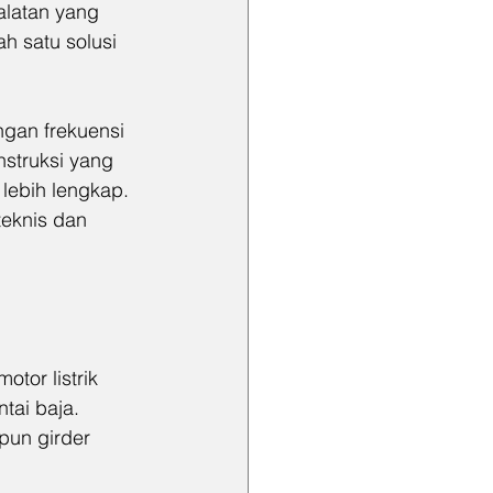
latan yang 
h satu solusi 
gan frekuensi 
nstruksi yang 
 lebih lengkap. 
eknis dan 
or listrik 
tai baja. 
pun girder 