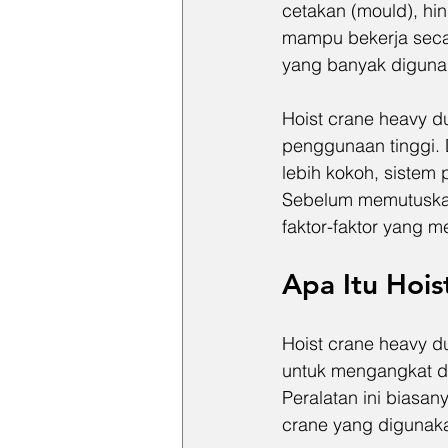
cetakan (mould), h
mampu bekerja secar
yang banyak diguna
Hoist crane heavy d
penggunaan tinggi. D
lebih kokoh, sistem 
Sebelum memutuskan 
faktor-faktor yang m
Apa Itu Hoi
Hoist crane heavy d
untuk mengangkat da
Peralatan ini biasa
crane yang digunakan