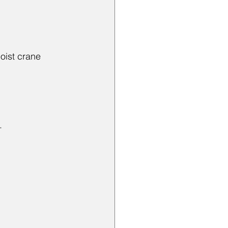
ist crane 
.