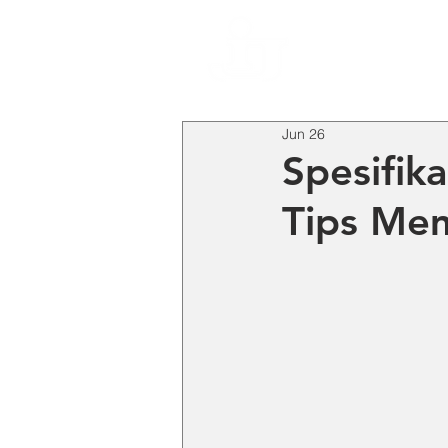
HO
Jun 26
Spesifik
Tips Mem