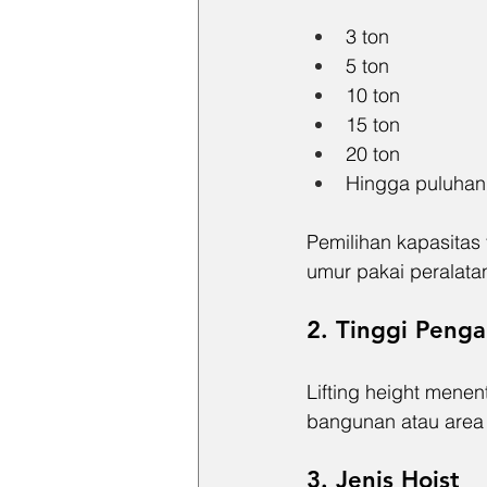
3 ton
5 ton
10 ton
15 ton
20 ton
Hingga puluhan 
Pemilihan kapasita
umur pakai peralata
2. Tinggi Penga
Lifting height menen
bangunan atau area 
3. Jenis Hoist