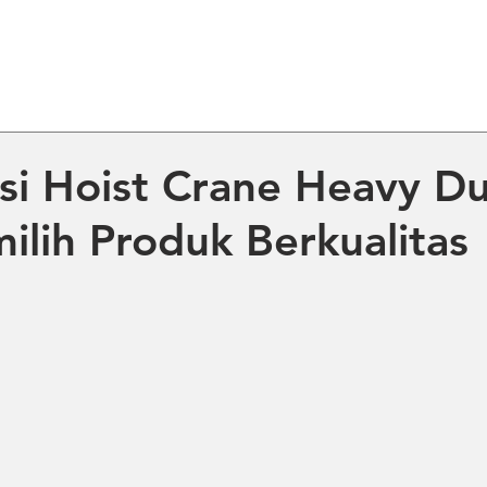
ME
ABOUT US
PRODUCT
NE
asi Hoist Crane Heavy D
ilih Produk Berkualitas