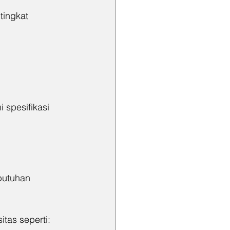
tingkat 
 spesifikasi 
butuhan 
tas seperti: