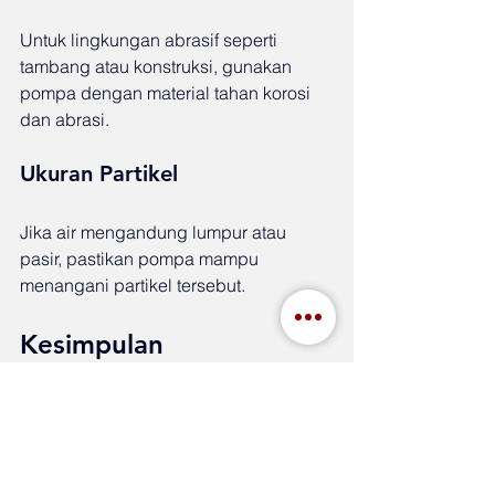
Untuk lingkungan abrasif seperti 
tambang atau konstruksi, gunakan 
pompa dengan material tahan korosi 
dan abrasi.
Ukuran Partikel
Jika air mengandung lumpur atau 
pasir, pastikan pompa mampu 
menangani partikel tersebut.
Kesimpulan
Submersible pump merupakan solusi 
yang sangat efektif untuk sistem 
drainase dan dewatering
 dalam 
berbagai proyek industri. Dengan 