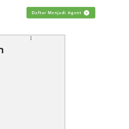
Daftar Menjadi Agent
WS
n