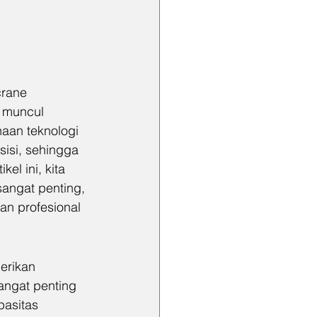
crane 
 muncul 
aan teknologi 
isi, sehingga 
el ini, kita 
angat penting, 
an profesional 
erikan 
sangat penting 
asitas 