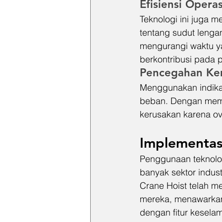
Efisiensi Opera
Teknologi ini juga m
tentang sudut lenga
mengurangi waktu ya
berkontribusi pada p
Pencegahan Ke
Menggunakan indika
beban. Dengan memas
kerusakan karena ove
Implementasi
Penggunaan teknolog
banyak sektor indust
Crane Hoist telah m
mereka, menawarkan 
dengan fitur keselam