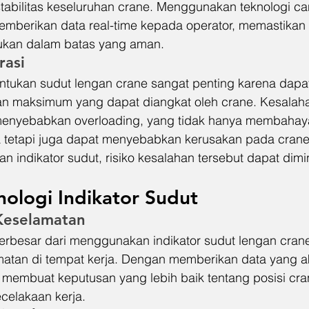
abilitas keseluruhan crane. Menggunakan teknologi ca
 memberikan data real-time kepada operator, memastika
ukan dalam batas yang aman.
rasi
tukan sudut lengan crane sangat penting karena dapa
 maksimum yang dapat diangkat oleh crane. Kesalah
menyebabkan overloading, yang tidak hanya membahay
 tetapi juga dapat menyebabkan kerusakan pada crane i
indikator sudut, risiko kesalahan tersebut dapat dimi
ologi Indikator Sudut
Keselamatan
terbesar dari menggunakan indikator sudut lengan cran
atan di tempat kerja. Dengan memberikan data yang ak
t membuat keputusan yang lebih baik tentang posisi cr
celakaan kerja.