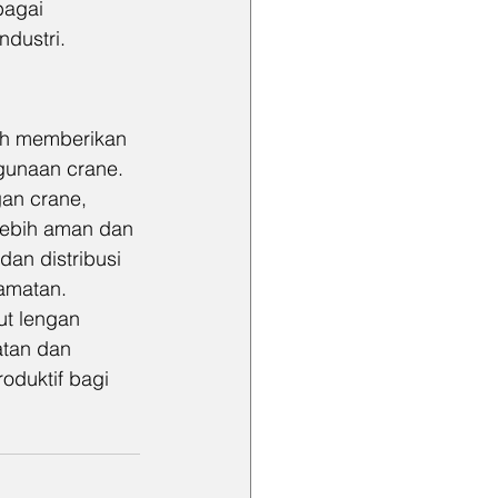
bagai 
ndustri.
lah memberikan 
gunaan crane. 
an crane, 
lebih aman dan 
dan distribusi 
amatan. 
ut lengan 
atan dan 
oduktif bagi 