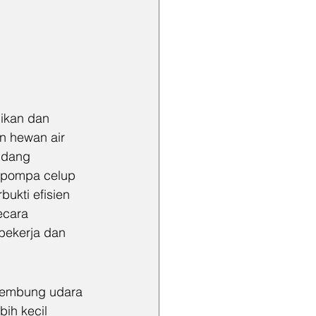
ikan dan 
n hewan air 
idang 
 pompa celup 
ukti efisien 
ecara 
bekerja dan 
lembung udara 
ih kecil 