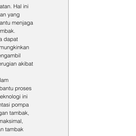
an. Hal ini 
an yang 
antu menjaga 
tambak.
a dapat 
memungkinkan 
engambil 
erugian akibat 
alam 
bantu proses 
eknologi ini 
ntasi pompa 
gan tambak, 
maksimal, 
an tambak 