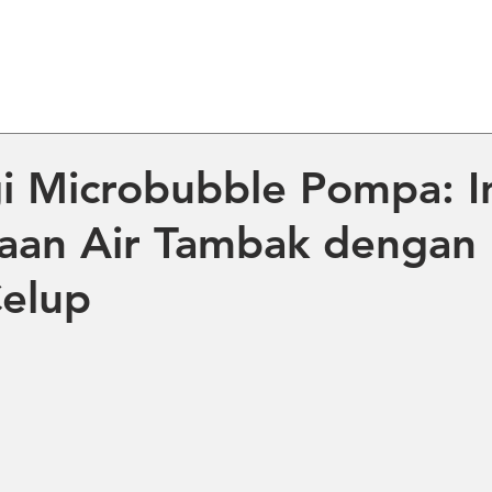
ME
ABOUT US
PRODUCT
NE
i Microbubble Pompa: I
aan Air Tambak dengan
elup