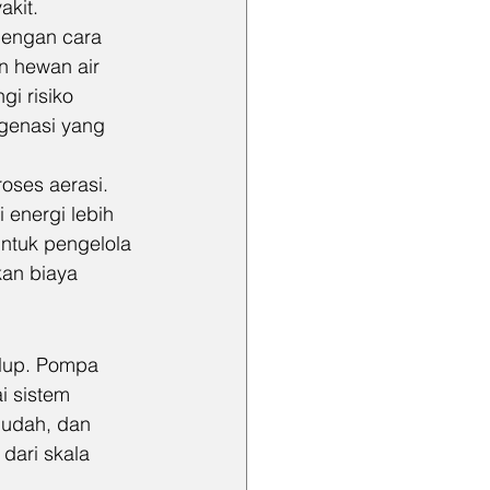
akit.
dengan cara 
n hewan air 
i risiko 
igenasi yang 
oses aerasi. 
energi lebih 
untuk pengelola 
an biaya 
elup. Pompa 
i sistem 
mudah, dan 
dari skala 