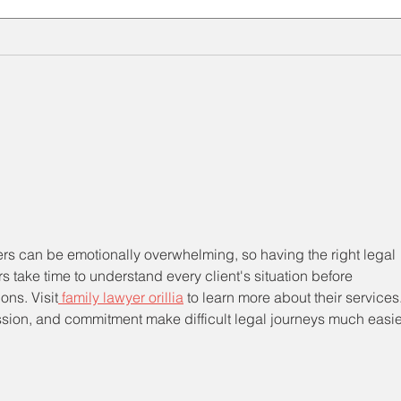
Hoist Crane untuk Pabrik
Jual
pada Industri Steel Coil
untu
Processing: Solusi Material
Solu
Handling yang Efisien
yang
rs can be emotionally overwhelming, so having the right legal 
rs take time to understand every client's situation before 
ns. Visit
 family lawyer orillia
 to learn more about their services.
sion, and commitment make difficult legal journeys much easie