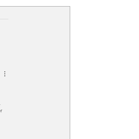
 Hoist Crane Elephant
k Industri Marmer:
si Material Handling
 Efisien dan Presisi
 
r 