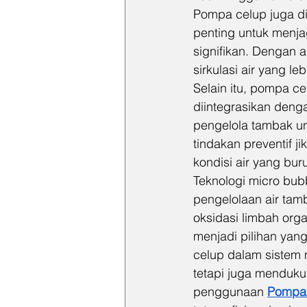
Pompa celup juga di
penting untuk menj
signifikan. Dengan
sirkulasi air yang le
Selain itu, pompa c
diintegrasikan denga
pengelola tambak un
tindakan preventif ji
kondisi air yang bur
Teknologi micro bubb
pengelolaan air tam
oksidasi limbah organ
menjadi pilihan yan
celup dalam sistem 
tetapi juga mendukun
penggunaan 
Pompa 