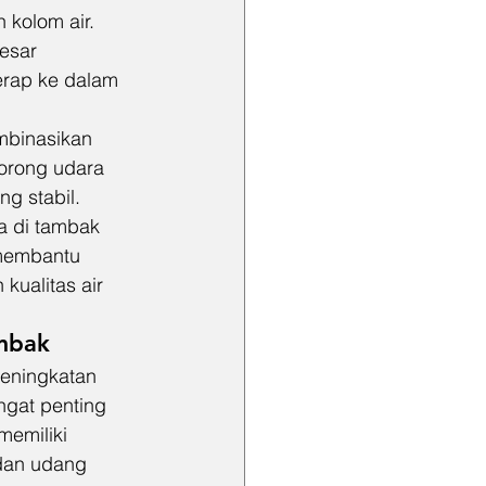
kolom air. 
esar 
erap ke dalam 
binasikan 
dorong udara 
g stabil. 
ma di tambak 
 membantu 
ualitas air 
ambak
eningkatan 
ngat penting 
emiliki 
dan udang 