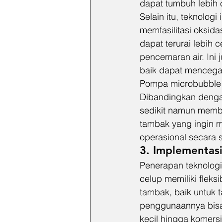
dapat tumbuh lebih c
Selain itu, teknolo
memfasilitasi oksida
dapat terurai lebih
pencemaran air. Ini
baik dapat mencega
Pompa microbubble j
Dibandingkan dengan
sedikit namun member
tambak yang ingin m
operasional secara s
3. Implementas
Penerapan teknologi
celup memiliki fleks
tambak, baik untuk t
penggunaannya bisa 
kecil hingga komersi