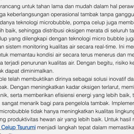
rancang untuk tahan lama dan mudah dalam hal perawat
aga keberlangsungan operasional tambak tanpa ganggu
 adanya teknologi microbubble, pompa celup juga memb
bih baik, sehingga distribusi oksigen merata di seluruh 
elup yang dilengkapi dengan teknologi micro bubble jug
n sistem monitoring kualitas air secara real-time. Ini 
tuk memantau kondisi air secara terus menerus dan m
ka terjadi penurunan kualitas air. Dengan begitu, risiko k
uk dapat diminimalkan.
le telah membuktikan dirinya sebagai solusi inovatif d
bak. Dengan meningkatkan kadar oksigen terlarut, mem
ik, serta memberikan efisiensi energi yang lebih baik, t
g sangat menarik bagi para pengelola tambak. Impleme
microbubble tidak hanya meningkatkan kualitas lingkun
g produktivitas hewan air yang lebih baik. Untuk hasil 
Celup Tsurumi
 menjadi langkah tepat dalam memastik