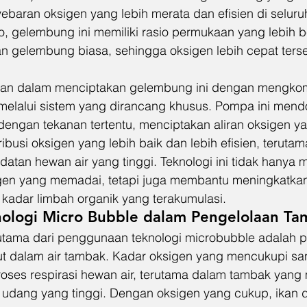
aran oksigen yang lebih merata dan efisien di seluruh 
, gelembung ini memiliki rasio permukaan yang lebih b
 gelembung biasa, sehingga oksigen lebih cepat ters
an dalam menciptakan gelembung ini dengan mengkom
a melalui sistem yang dirancang khusus. Pompa ini men
engan tekanan tertentu, menciptakan aliran oksigen yan
ribusi oksigen yang lebih baik dan lebih efisien, teruta
datan hewan air yang tinggi. Teknologi ini tidak hanya
en yang memadai, tetapi juga membantu meningkatkan k
adar limbah organik yang terakumulasi.
nologi Micro Bubble dalam Pengelolaan T
utama dari penggunaan teknologi microbubble adalah p
rut dalam air tambak. Kadar oksigen yang mencukupi sa
ses respirasi hewan air, terutama dalam tambak yang m
 udang yang tinggi. Dengan oksigen yang cukup, ikan 