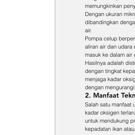
memungkinkan penyeb
Dengan ukuran mikro
dibandingkan dengan
air.
Pompa celup berper
aliran air dan udar
masuk ke dalam air d
Hasilnya adalah dist
dengan tingkat kepa
menjaga kadar oksig
dengan mengurangi k
2. Manfaat Tek
Salah satu manfaat 
kadar oksigen terla
untuk mendukung pro
kepadatan ikan atau