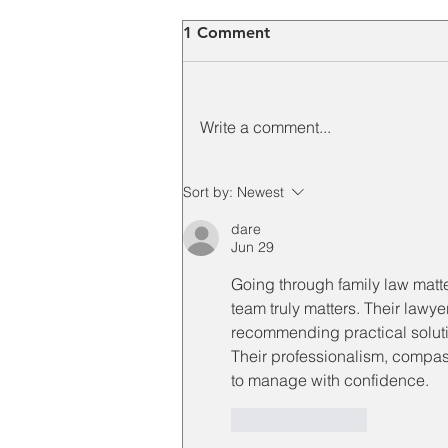
1 Comment
Write a comment...
Distributor Hoist Crane
Sort by:
Newest
Indonesia untuk Industri
dare
Manufaktur Mesin: Solusi
Jun 29
Material Handling yang
Tepat
Going through family law matte
team truly matters. Their lawye
recommending practical solutio
Their professionalism, compas
to manage with confidence.
Like
Reply