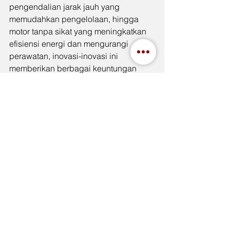
pengendalian jarak jauh yang 
memudahkan pengelolaan, hingga 
motor tanpa sikat yang meningkatkan 
efisiensi energi dan mengurangi 
perawatan, inovasi-inovasi ini 
memberikan berbagai keuntungan 
bagi industri yang bergantung pada 
pompa submersible. Ditambah lagi 
dengan kemajuan dalam material dan 
desain yang lebih tahan terhadap 
korosi dan abrasi, pompa submersible 
kini lebih dapat diandalkan dan efisien 
daripada sebelumnya. 
Pompa Celup 
Tsurumi
 adalah salah satu contoh 
pompa submersible yang 
menggabungkan berbagai teknologi 
mutakhir ini, memberikan performa 
tinggi dan daya tahan yang luar biasa 
dalam berbagai kondisi lingkungan. 