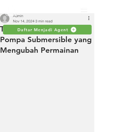
Admin
Nov 14, 2024
3 min read
Teknologi Mutakhir pada
Daftar Menjadi Agent
Pompa Submersible yang
Mengubah Permainan