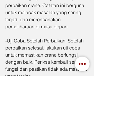
perbaikan crane. Catatan ini berguna 
untuk melacak masalah yang sering 
terjadi dan merencanakan 
pemeliharaan di masa depan.
-Uji Coba Setelah Perbaikan: Setelah 
perbaikan selesai, lakukan uji coba 
untuk memastikan crane berfungsi 
dengan baik. Periksa kembali semua 
fungsi dan pastikan tidak ada masalah 
yang tersisa.
Pemeliharaan crane dinding yang 
tepat dan teratur sangat penting untuk 
memastikan kinerjanya tetap efisien 
dan aman. Pemeriksaan harian, 
pemeliharaan preventif berkala, dan 
penanganan masalah segera adalah 