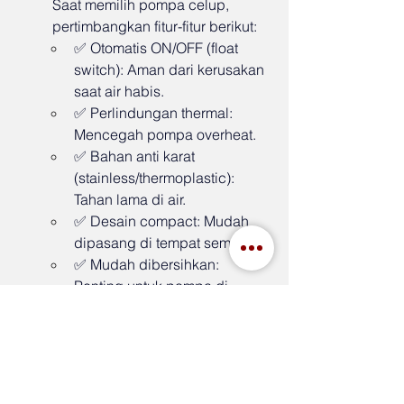
Saat memilih pompa celup, 
pertimbangkan fitur-fitur berikut:
✅ Otomatis ON/OFF (float 
switch): Aman dari kerusakan 
saat air habis.
✅ Perlindungan thermal: 
Mencegah pompa overheat.
✅ Bahan anti karat 
(stainless/thermoplastic): 
Tahan lama di air.
✅ Desain compact: Mudah 
dipasang di tempat sempit.
✅ Mudah dibersihkan: 
Penting untuk pompa di 
kolam atau air kotor.
Kesalahan Umum yang 
Harus Dihindari