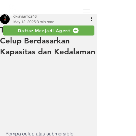
oktavianto246
May 12, 2025
3 min read
Tips Memilih Pompa
Daftar Menjadi Agent
Celup Berdasarkan
Kapasitas dan Kedalaman
Pompa celup atau submersible 