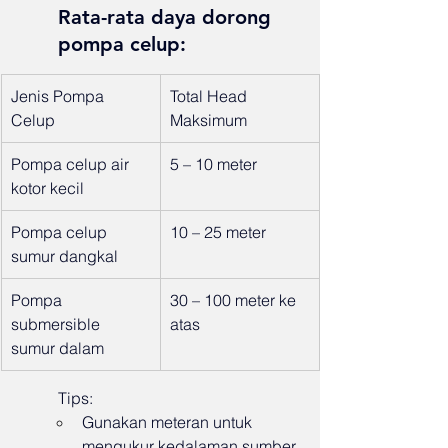
Rata-rata daya dorong 
pompa celup:
Jenis Pompa 
Total Head 
Celup
Maksimum
Pompa celup air 
5 – 10 meter
kotor kecil
Pompa celup 
10 – 25 meter
sumur dangkal
Pompa 
30 – 100 meter ke 
submersible 
atas
sumur dalam
Tips:
Gunakan meteran untuk 
mengukur kedalaman sumber 