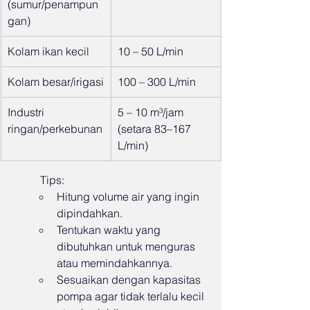
(sumur/penampun
gan)
Kolam ikan kecil
10 – 50 L/min
Kolam besar/irigasi
100 – 300 L/min
Industri 
5 – 10 m³/jam 
ringan/perkebunan
(setara 83–167 
L/min)
Tips:
Hitung volume air yang ingin 
dipindahkan.
Tentukan waktu yang 
dibutuhkan untuk menguras 
atau memindahkannya.
Sesuaikan dengan kapasitas 
pompa agar tidak terlalu kecil 