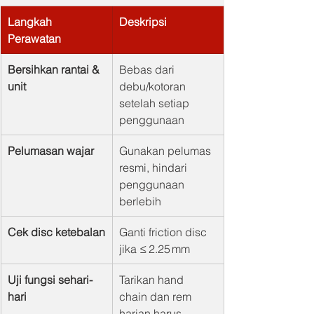
Langkah 
Deskripsi
Perawatan
Bersihkan rantai & 
Bebas dari 
unit
debu/kotoran 
setelah setiap 
penggunaan
Pelumasan wajar
Gunakan pelumas 
resmi, hindari 
penggunaan 
berlebih
Cek disc ketebalan
Ganti friction disc 
jika ≤ 2.25 mm
Uji fungsi sehari-
Tarikan hand 
hari
chain dan rem 
harian harus 