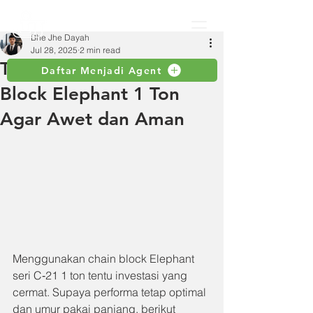
Bhe Jhe Dayah
Jul 28, 2025
2 min read
Tips Perawatan Chain
Daftar Menjadi Agent
Block Elephant 1 Ton
Agar Awet dan Aman
Menggunakan chain block Elephant 
seri C‑21 1 ton tentu investasi yang 
cermat. Supaya performa tetap optimal 
dan umur pakai panjang, berikut 