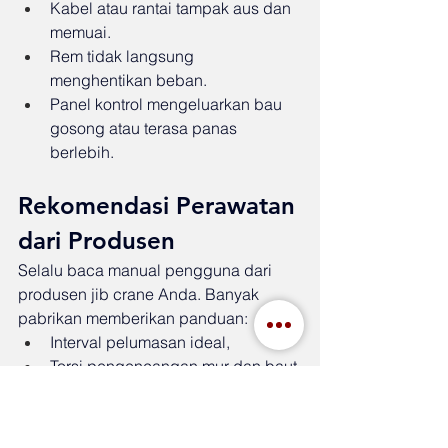
Kabel atau rantai tampak aus dan 
memuai.
Rem tidak langsung 
menghentikan beban.
Panel kontrol mengeluarkan bau 
gosong atau terasa panas 
berlebih.
Rekomendasi Perawatan 
dari Produsen
Selalu baca manual pengguna dari 
produsen jib crane Anda. Banyak 
pabrikan memberikan panduan:
Interval pelumasan ideal,
Torsi pengencangan mur dan baut,
Kapasitas maksimal sesuai jenis 
crane,
Suku cadang asli (OEM) yang 