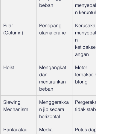
beban
menyebabka
n keruntuhan
Pilar 
Penopang 
Kerusakan 
(Column)
utama crane
menyebabka
n 
ketidakseimb
angan
Hoist
Mengangkat 
Motor 
dan 
terbakar, rem 
menurunkan 
blong
beban
Slewing 
Menggerakka
Pergerakan 
Mechanism
n jib secara 
tidak stabil
horizontal
Rantai atau 
Media 
Putus dapat 