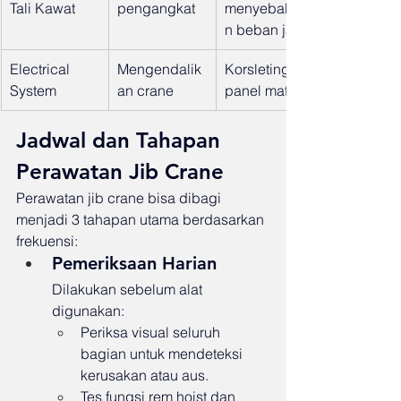
Tali Kawat
pengangkat
menyebabka
n beban jatuh
Electrical 
Mengendalik
Korsleting, 
System
an crane
panel mati
Jadwal dan Tahapan 
Perawatan Jib Crane
Perawatan jib crane bisa dibagi 
menjadi 3 tahapan utama berdasarkan 
frekuensi:
Pemeriksaan Harian
Dilakukan sebelum alat 
digunakan:
Periksa visual seluruh 
bagian untuk mendeteksi 
kerusakan atau aus.
Tes fungsi rem hoist dan 