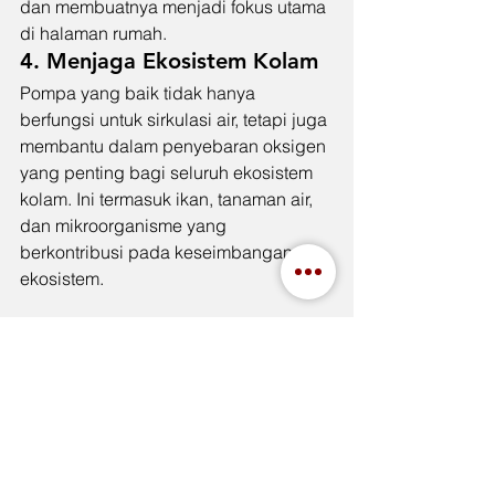
dan membuatnya menjadi fokus utama 
di halaman rumah.
4. Menjaga Ekosistem Kolam
Pompa yang baik tidak hanya 
berfungsi untuk sirkulasi air, tetapi juga 
membantu dalam penyebaran oksigen 
yang penting bagi seluruh ekosistem 
kolam. Ini termasuk ikan, tanaman air, 
dan mikroorganisme yang 
berkontribusi pada keseimbangan 
ekosistem.
Kesimpulan
Memilih dan merawat pompa kolam koi 
bukanlah tugas yang mudah, namun 
sangat penting bagi kesehatan dan 
keindahan kolam Anda. Dengan 
memahami fungsi dasar pompa, 