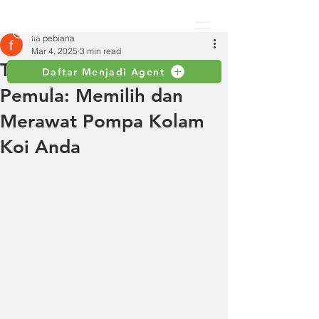
fia pebiana
Mar 4, 2025
3 min read
Tips Praktis untuk
Daftar Menjadi Agent
Pemula: Memilih dan
Merawat Pompa Kolam
Koi Anda