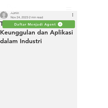
Admin
Nov 24, 2023
2 min read
Top Running Crane:
Daftar Menjadi Agent
Keunggulan dan Aplikasi
dalam Industri