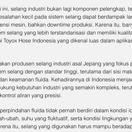
 ini, selang industri bukan lagi komponen pelengkap, tet
 Kesalahan kecil pada sistem selang dapat berdampak l
siensi mesin, bahkan downtime produksi. Karena itu, bany
em selang yang lebih terstandarisasi dan memiliki kualit
i Toyox Hose Indonesia yang dikenal luas dalam aplikasi
akan produsen selang industri asal Jepang yang fokus 
selang dengan standar tinggi, terutama dari sisi mater
 dan keamanan fluida. Kehadirannya di Indonesia menja
kung kebutuhan industri yang semakin kompleks, terut
ntrol aliran yang presisi.
perpindahan fluida tidak pernah berdiri dalam kondisi i
-ubah, suhu yang fluktuatif, serta kondisi lingkungan y
 karena itu, selang yang digunakan harus mampu berada