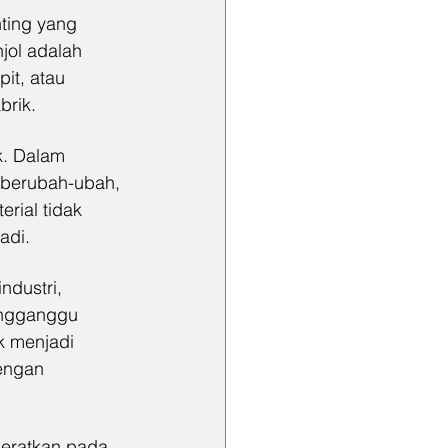
nting yang 
jol adalah 
it, atau 
brik.
k. Dalam 
 berubah-ubah, 
rial tidak 
adi.
ndustri, 
engganggu 
k menjadi 
engan 
eratkan pada 