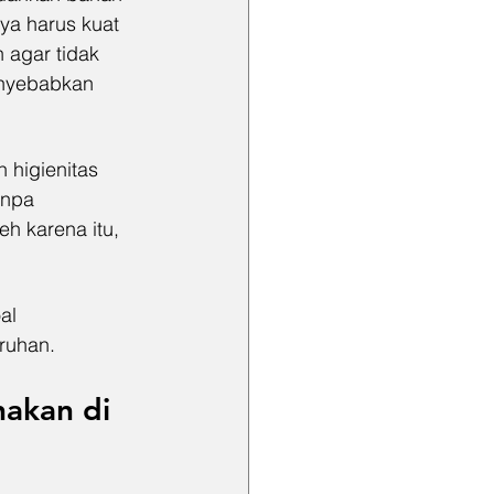
nya harus kuat 
 agar tidak 
enyebabkan 
 higienitas 
anpa 
h karena itu, 
al 
uruhan.
nakan di 