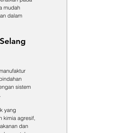
ya mudah 
an dalam 
Selang 
manufaktur 
pindahan 
dengan sistem 
.
ik yang 
kimia agresif, 
makanan dan 