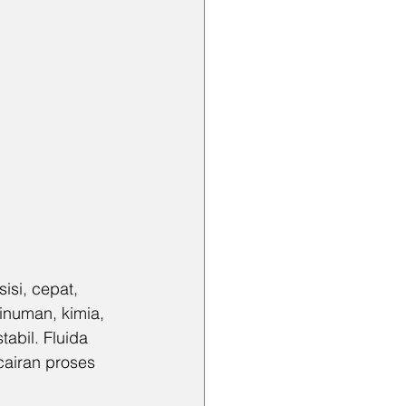
isi, cepat, 
inuman, kimia, 
abil. Fluida 
cairan proses 