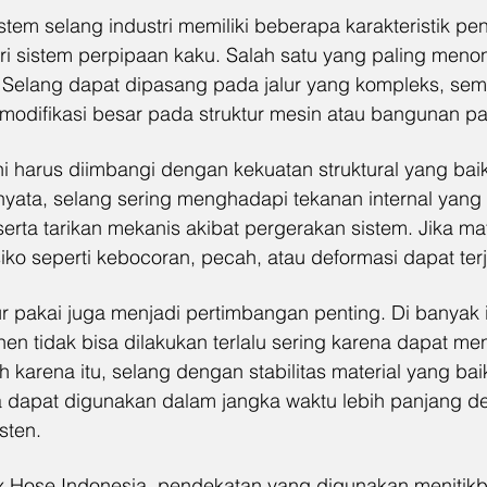
stem selang industri memiliki beberapa karakteristik pe
sistem perpipaan kaku. Salah satu yang paling menon
asi. Selang dapat dipasang pada jalur yang kompleks, semp
 modifikasi besar pada struktur mesin atau bangunan pa
ini harus diimbangi dengan kekuatan struktural yang bai
 nyata, selang sering menghadapi tekanan internal yang
serta tarikan mekanis akibat pergerakan sistem. Jika mate
iko seperti kebocoran, pecah, atau deformasi dapat terj
mur pakai juga menjadi pertimbangan penting. Di banyak i
n tidak bisa dilakukan terlalu sering karena dapat m
h karena itu, selang dengan stabilitas material yang bai
a dapat digunakan dalam jangka waktu lebih panjang d
sten.
x Hose Indonesia, pendekatan yang digunakan menitikb