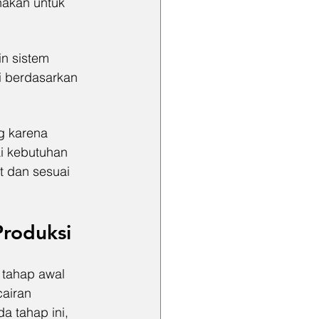
nakan untuk 
in sistem 
i berdasarkan 
g karena 
i kebutuhan 
t dan sesuai 
Produksi
 tahap awal 
airan 
a tahap ini, 