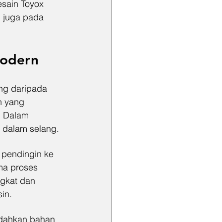
esain Toyox 
i juga pada 
Modern
ing daripada 
n yang 
. Dalam 
di dalam selang.
 pendingin ke 
ma proses 
gkat dan 
in.
ndahkan bahan 