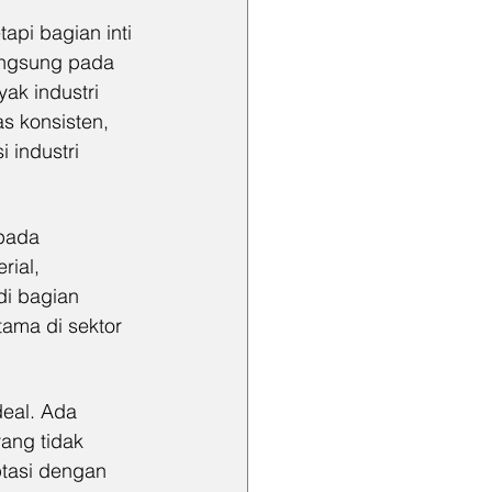
api bagian inti 
angsung pada 
ak industri 
as konsisten, 
 industri 
pada 
ial, 
di bagian 
ama di sektor 
deal. Ada 
ang tidak 
ptasi dengan 